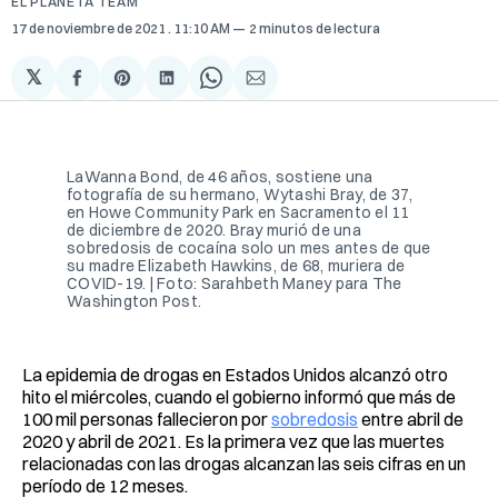
EL PLANETA TEAM
17 de noviembre de 2021
. 11:10 AM
2 minutos de lectura
𝕏
Compartir
Share
Compartir
Share
Compartir
en
on
en
on
via
Facebook
Pinterest
LinkedIn
WhatsApp
Email
LaWanna Bond, de 46 años, sostiene una
fotografía de su hermano, Wytashi Bray, de 37,
en Howe Community Park en Sacramento el 11
de diciembre de 2020. Bray murió de una
sobredosis de cocaína solo un mes antes de que
su madre Elizabeth Hawkins, de 68, muriera de
COVID-19. | Foto: Sarahbeth Maney para The
Washington Post.
La epidemia de drogas en Estados Unidos alcanzó otro
hito el miércoles, cuando el gobierno informó que más de
100 mil personas fallecieron por
sobredosis
entre abril de
2020 y abril de 2021. Es la primera vez que las muertes
relacionadas con las drogas alcanzan las seis cifras en un
período de 12 meses.