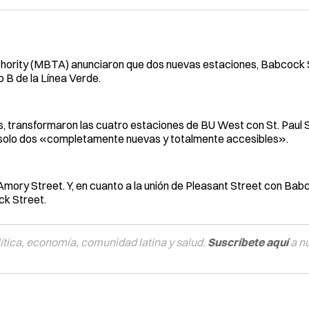
thority (MBTA) anunciaron que dos nuevas estaciones, Babcock 
o B de la Línea Verde.
, transformaron las cuatro estaciones de BU West con St. Paul S
 solo dos «completamente nuevas y totalmente accesibles».
e Amory Street. Y, en cuanto a la unión de Pleasant Street con Bab
ck Street.
tica, economía, comunidad latina y salud.
Suscríbete aquí
a n