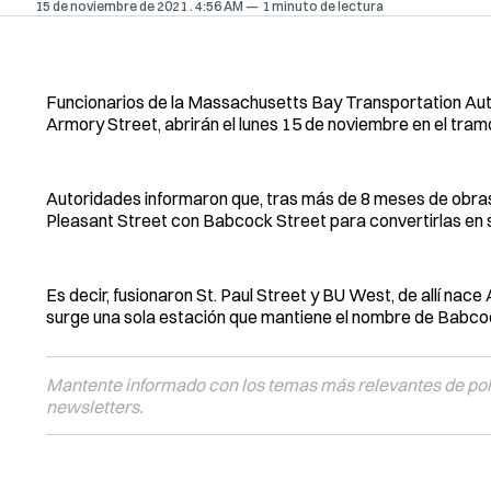
15 de noviembre de 2021
. 4:56 AM
1 minuto de lectura
Funcionarios de la Massachusetts Bay Transportation Au
Armory Street, abrirán el lunes 15 de noviembre en el tram
Autoridades informaron que, tras más de 8 meses de obras
Pleasant Street con Babcock Street para convertirlas en
Es decir, fusionaron St. Paul Street y BU West, de allí nac
surge una sola estación que mantiene el nombre de Babco
Mantente informado con los temas más relevantes de polí
newsletters.