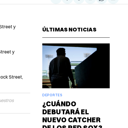
Compartir
Share
Compartir
Share
Compa
en
on
en
on
via
Facebook
Pinterest
LinkedIn
WhatsAp
Email
Street y
ÚLTIMAS NOTICIAS
treet y
cock Street,
DEPORTES
uestros
¿CUÁNDO
DEBUTARÁ EL
NUEVO CATCHER
DE LOS RED SOX?