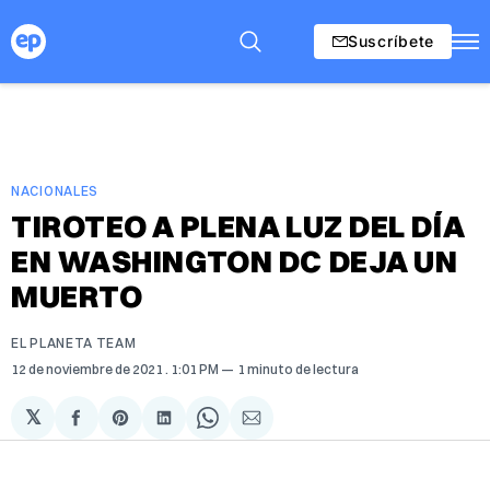
Suscríbete
NACIONALES
TIROTEO A PLENA LUZ DEL DÍA
EN WASHINGTON DC DEJA UN
MUERTO
EL PLANETA TEAM
12 de noviembre de 2021
. 1:01 PM
1 minuto de lectura
𝕏
Compartir
Share
Compartir
Share
Compartir
en
on
en
on
via
Facebook
Pinterest
LinkedIn
WhatsApp
Email