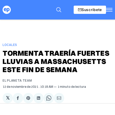
Suscríbete
LOCALES
TORMENTA TRAERÍA FUERTES
LLUVIAS A MASSACHUSETTS
ESTE FIN DE SEMANA
EL PLANETA TEAM
12 de noviembre de 2021
. 10:18 AM
1 minuto de lectura
𝕏
Compartir
Share
Compartir
Share
Compartir
en
on
en
on
via
Facebook
Pinterest
LinkedIn
WhatsApp
Email