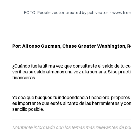
FOTO: People vector created by pch.vector – www.fre
Por: Alfonso Guzman, Chase Greater Washington, Re
¿Cuándo fue la última vez que consultaste el saldo de tu c
verifica su saldo al menos una vez a la semana. Si se prac
financieras.
Ya sea que busques tu independencia financiera, prepares u
es importante que estés al tanto de las herramientas y con
sencillo posible.
Mantente informado con los temas más relevantes de polí