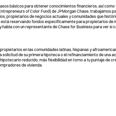
pasos básicos para obtener conocimientos financieros, así como
 (Entrepreneurs of Color Fund) de JPMorgan Chase, trabajamos p
ios, propietarios de negocios actuales y comunidades que histó
n está reservando fondos específicamente para propietarios de 
 y habla con un representante de Chase for Business para ver si ca
opietarios en las comunidades latinas, hispanas y afroamerica
 solicitud de su primera hipoteca o el refinanciamiento de una a
hipotecario reducido, más flexibilidad en torno a tu puntaje de cr
ompradores de vivienda.