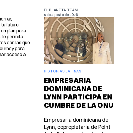
EL PLANETA TEAM
5 de agosto de 2026
orrar,
 tu futuro
 un plan para
 te permita
tos con las que
Journey para
onar acceso a
HISTORIAS LATINAS
EMPRESARIA
DOMINICANA DE
LYNN PARTICIPA EN
CUMBRE DE LA ONU
Empresaria dominicana de
Lynn, copropietaria de Point