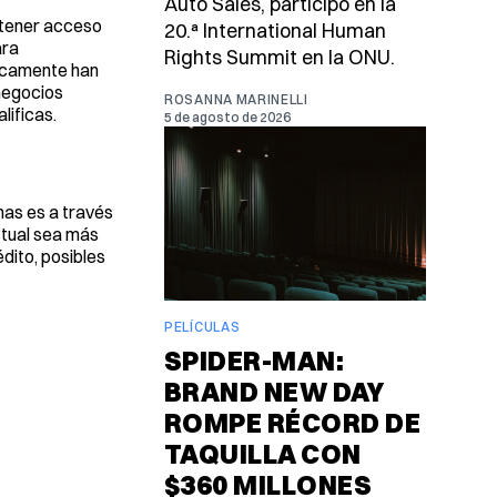
Auto Sales, participó en la
 tener acceso
20.ª International Human
ara
Rights Summit en la ONU.
ricamente han
negocios
ROSANNA MARINELLI
lificas.
5 de agosto de 2026
nas es a través
ctual sea más
édito, posibles
PELÍCULAS
SPIDER-MAN:
BRAND NEW DAY
ROMPE RÉCORD DE
TAQUILLA CON
$360 MILLONES