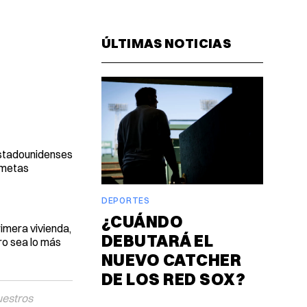
Facebook
Pinterest
LinkedIn
WhatsAp
Email
ÚLTIMAS NOTICIAS
stadounidenses
 metas
DEPORTES
¿CUÁNDO
imera vivienda,
DEBUTARÁ EL
ro sea lo más
NUEVO CATCHER
DE LOS RED SOX?
uestros