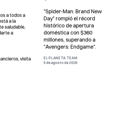
"Spider-Man: Brand New
nos a todos a
Day" rompió el récord
stá a la
histórico de apertura
te saludable,
doméstica con $360
darte a
millones, superando a
"Avengers: Endgame".
ncieros, visita
EL PLANETA TEAM
5 de agosto de 2026