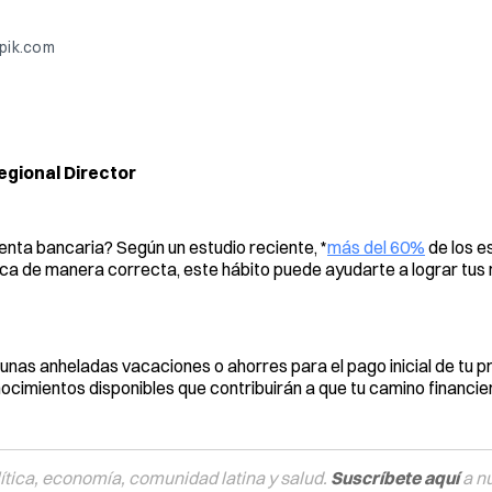
epik.com
gional Director
uenta bancaria? Según un estudio reciente, *
más del 60%
de los e
tica de manera correcta, este hábito puede ayudarte a lograr tus
nas anheladas vacaciones o ahorres para el pago inicial de tu pr
ocimientos disponibles que contribuirán a que tu camino financie
tica, economía, comunidad latina y salud.
Suscríbete aquí
a n