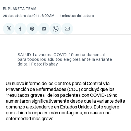
EL PLANETA TEAM
25 de octubre de 2021
. 6:09 AM
2 minutos de lectura
𝕏
Compartir
Share
Compartir
Share
Compartir
en
on
en
on
via
Facebook
Pinterest
LinkedIn
WhatsApp
Email
SALUD. La vacuna COVID-19 es fundamental
para todos los adultos elegibles ante la variante
delta. | Foto: Pixabay.
Un nuevo informe de los Centros para el Control y la
Prevención de Enfermedades (CDC) concluyó que los
“resultados graves” de los pacientes con COVID-19 no
aumentaron significativamente desde que la variante delta
comenzó a extenderse en Estados Unidos. Esto sugiere
que si bien la cepa es más contagiosa, no causa una
enfermedad más grave.