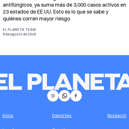
antifúngicos, ya suma más de 3,000 casos activos en
23 estados de EE.UU. Esto es lo que se sabe y
quiénes corren mayor riesgo.
EL PLANETA TEAM
6 de agosto de 2026
𝕏
Instagram
Facebook
Inicio
Deportes
Research