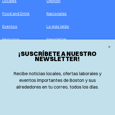
Locales
Opinión
Food and Drink
Nacionales
Eventos
Lo más leído
Negocios
Newsletter
×
Real Estate
¡SUSCRÍBETE A NUESTRO
Edición impresa
NEWSLETTER!
Historias Latinas
Acerca de nosotros
Recibe noticias locales, ofertas laborales y
Guía de Recursos
Advertise with us
eventos importantes de Boston y sus
alrededores en tu correo, todos los días.
© 2026 El Planeta | Noticias en español desde Boston,
Massachusetts