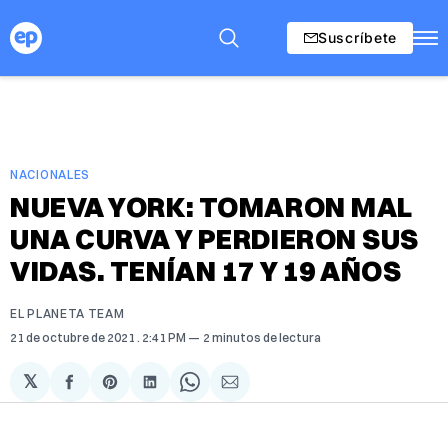
Suscríbete
NACIONALES
NUEVA YORK: TOMARON MAL
UNA CURVA Y PERDIERON SUS
VIDAS. TENÍAN 17 Y 19 AÑOS
EL PLANETA TEAM
21 de octubre de 2021
. 2:41 PM
2 minutos de lectura
𝕏
Compartir
Share
Compartir
Share
Compartir
en
on
en
on
via
Facebook
Pinterest
LinkedIn
WhatsApp
Email