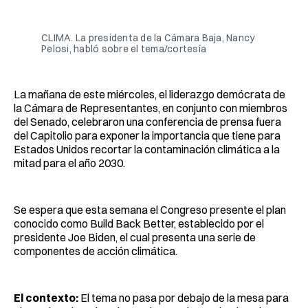
Facebook
Pinterest
LinkedIn
WhatsApp
Email
CLIMA. La presidenta de la Cámara Baja, Nancy
Pelosi, habló sobre el tema/cortesía
La mañana de este miércoles, el liderazgo demócrata de
la Cámara de Representantes, en conjunto con miembros
del Senado, celebraron una conferencia de prensa fuera
del Capitolio para exponer la importancia que tiene para
Estados Unidos recortar la contaminación climática a la
mitad para el año 2030.
Se espera que esta semana el Congreso presente el plan
conocido como Build Back Better, establecido por el
presidente Joe Biden, el cual presenta una serie de
componentes de acción climática.
El contexto:
El tema no pasa por debajo de la mesa para