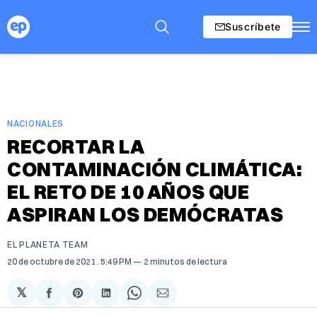
Suscríbete
NACIONALES
RECORTAR LA
CONTAMINACIÓN CLIMÁTICA:
EL RETO DE 10 AÑOS QUE
ASPIRAN LOS DEMÓCRATAS
EL PLANETA TEAM
20 de octubre de 2021
. 5:49 PM
2 minutos de lectura
𝕏
Compartir
Share
Compartir
Share
Compartir
en
on
en
on
via