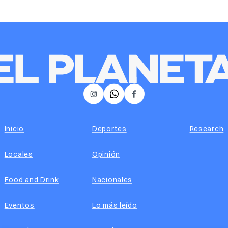
𝕏
Instagram
Facebook
Inicio
Deportes
Research
Locales
Opinión
Food and Drink
Nacionales
Eventos
Lo más leído