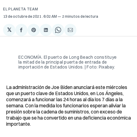
EL PLANETA TEAM
13 de octubre de 2021
. 6:02 AM
2 minutos de lectura
𝕏
Compartir
Share
Compartir
Share
Compartir
en
on
en
on
via
Facebook
Pinterest
LinkedIn
WhatsApp
Email
ECONOMÍA. El puerto de Long Beach constituye
la mitad de la principal puerta de entrada de
importación de Estados Unidos. | Foto: Pixabay.
La administración de Joe Biden anunciará este miércoles
que un puerto clave de Estados Unidos, en Los Ángeles,
comenzará a funcionar las 24 horas al día los 7 días a la
semana. Con la medida los funcionarios esperan aliviar la
presión sobre la cadena de suministros, con exceso de
trabajo que se ha convertido en una deficiencia económica
importante.