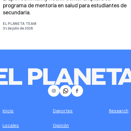
programa de mentoría en salud para estudiantes de
secundaria.
EL PLANETA TEAM
31 de julio de 2026
𝕏
Instagram
Facebook
Inicio
Deportes
Research
Locales
Opinión