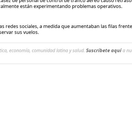
asez de personal de control de tráfico aéreo causó retraso
neralmente están experimentando problemas operativos.
las redes sociales, a medida que aumentaban las filas frent
servar sus vuelos.
tica, economía, comunidad latina y salud.
Suscríbete aquí
a nu