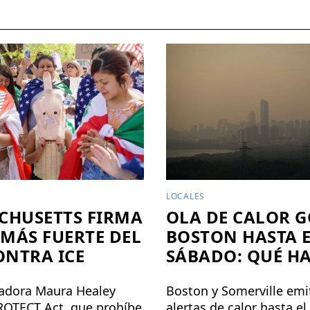
LOCALES
CHUSETTS FIRMA
OLA DE CALOR 
 MÁS FUERTE DEL
BOSTON HASTA 
ONTRA ICE
SÁBADO: QUÉ H
adora Maura Healey
Boston y Somerville emi
PROTECT Act, que prohíbe
alertas de calor hasta e