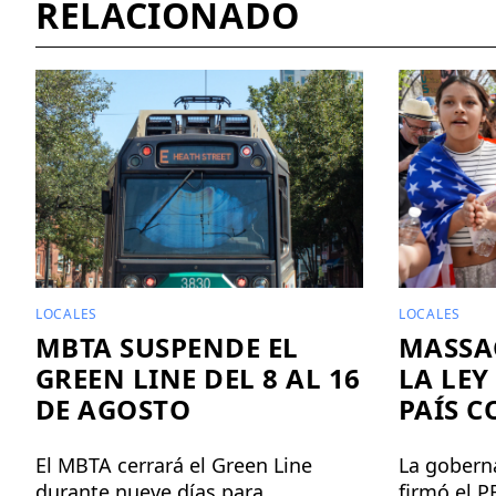
RELACIONADO
LOCALES
LOCALES
MBTA SUSPENDE EL
MASSA
GREEN LINE DEL 8 AL 16
LA LEY
DE AGOSTO
PAÍS C
El MBTA cerrará el Green Line
La gobern
durante nueve días para
firmó el 