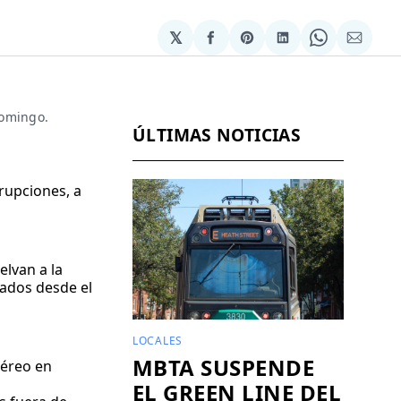
𝕏
Compartir
Share
Compartir
Share
Compa
en
on
en
on
via
Facebook
Pinterest
LinkedIn
WhatsApp
Email
domingo.
ÚLTIMAS NOTICIAS
rupciones, a
lvan a la
dos ​​desde el
LOCALES
MBTA SUSPENDE
aéreo en
EL GREEN LINE DEL