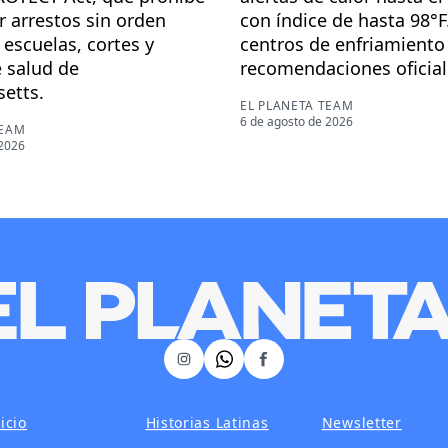
r arrestos sin orden
con índice de hasta 98°F
n escuelas, cortes y
centros de enfriamiento
 salud de
recomendaciones oficial
etts.
EL PLANETA TEAM
6 de agosto de 2026
TEAM
 2026
𝕏
Instagram
Facebook
icio
Historias Latinas
Newsletter