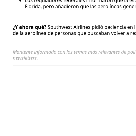
Los reguladores federales informaron que la esc
Florida, pero añadieron que las aerolíneas ge
¿Y ahora qué?
Southwest Airlines pidió paciencia en 
de la aerolínea de personas que buscaban volver a re
Mantente informado con los temas más relevantes de polí
newsletters.