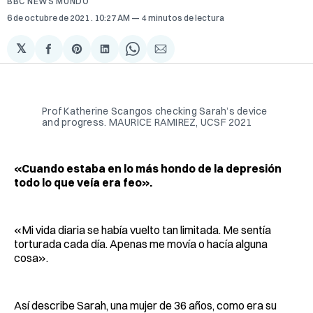
BBC NEWS MUNDO
6 de octubre de 2021
. 10:27 AM
4 minutos de lectura
𝕏
Compartir
Share
Compartir
Share
Compartir
en
on
en
on
via
Facebook
Pinterest
LinkedIn
WhatsApp
Email
Prof Katherine Scangos checking Sarah’s device
and progress. MAURICE RAMIREZ, UCSF 2021
«Cuando estaba en lo más hondo de la depresión
todo lo que veía era feo».
«Mi vida diaria se había vuelto tan limitada. Me sentía
torturada cada día. Apenas me movía o hacía alguna
cosa».
Así describe Sarah, una mujer de 36 años, como era su