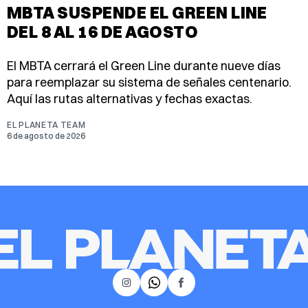
MBTA SUSPENDE EL GREEN LINE
DEL 8 AL 16 DE AGOSTO
El MBTA cerrará el Green Line durante nueve días
para reemplazar su sistema de señales centenario.
Aquí las rutas alternativas y fechas exactas.
EL PLANETA TEAM
6 de agosto de 2026
𝕏
Instagram
Facebook