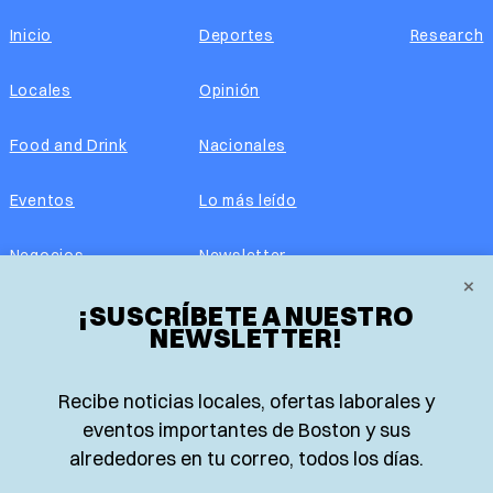
Inicio
Deportes
Research
Locales
Opinión
Food and Drink
Nacionales
Eventos
Lo más leído
Negocios
Newsletter
×
¡SUSCRÍBETE A NUESTRO
Real Estate
Edición impresa
NEWSLETTER!
Historias Latinas
Acerca de nosotros
Recibe noticias locales, ofertas laborales y
Guía de Recursos
Advertise with us
eventos importantes de Boston y sus
alrededores en tu correo, todos los días.
© 2026 El Planeta | Noticias en español desde Boston,