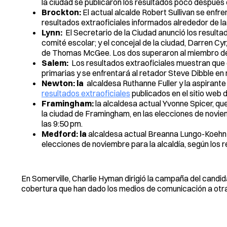
la ciudad se publicaron los resultados poco después 
Brockton:
El actual alcalde Robert Sullivan se enfr
resultados extraoficiales informados alrededor de la
Lynn:
El Secretario de la Ciudad anunció los resulta
comité escolar; y el concejal de la ciudad, Darren Cy
de Thomas McGee. Los dos superaron al miembro del
Salem:
Los resultados extraoficiales muestran que e
primarias y se enfrentará al retador Steve Dibble en
Newton: la
alcaldesa Ruthanne Fuller y la aspirant
resultados extraoficiales
publicados en el sitio web 
Framingham:
la alcaldesa actual Yvonne Spicer, qu
la ciudad de Framingham, en las elecciones de noviem
las 9:50 pm.
Medford: la
alcaldesa actual Breanna Lungo-Koehn y 
elecciones de noviembre para la alcaldía, según los r
En Somerville, Charlie Hyman dirigió la campaña del candi
cobertura que han dado los medios de comunicación a otra