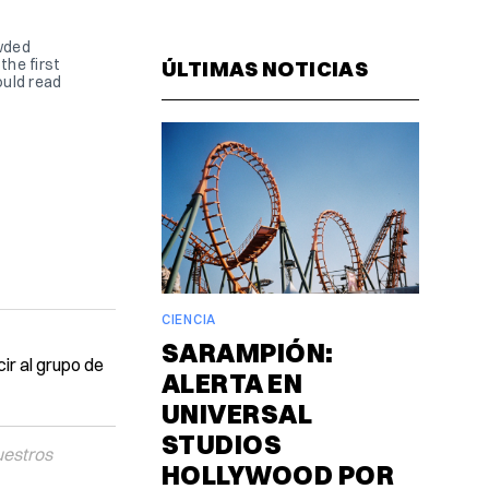
Facebook
Pinterest
LinkedIn
WhatsAp
Email
owded
the first
ÚLTIMAS NOTICIAS
ould read
CIENCIA
SARAMPIÓN:
ir al grupo de
ALERTA EN
UNIVERSAL
STUDIOS
uestros
HOLLYWOOD POR