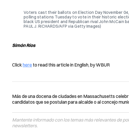
Voters cast their ballots on Election Day November 04, 
polling stations Tuesday to vote in their historic ele
black US president and Republican rival John McCain ba
PAUL J. RICHARDS/AFP via Getty Images)
Simón Ríos
Click
here
to read this article in English, by WBUR
Más de una docena de ciudades en Massachusetts celeb
candidatos que se postulan para alcalde o al concejo munic
Mantente informado con los temas más relevantes de polí
newsletters.