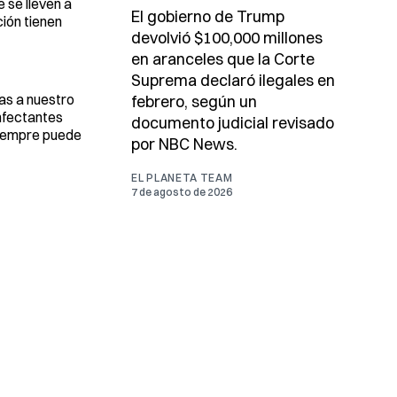
e se lleven a
El gobierno de Trump
ión tienen
devolvió $100,000 millones
en aranceles que la Corte
Suprema declaró ilegales en
as a nuestro
febrero, según un
nfectantes
documento judicial revisado
 siempre puede
por NBC News.
EL PLANETA TEAM
7 de agosto de 2026