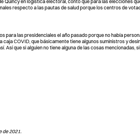
de Quincy en logística electoral, contó que para las elecciones qu
ales respecto a las pautas de salud porque los centros de votac
os para las presidenciales el año pasado porque no había person
a caja COVID, que básicamente tiene algunos suministros y desi
 así. Así que si alguien no tiene alguna de las cosas mencionadas,
e de 2021.