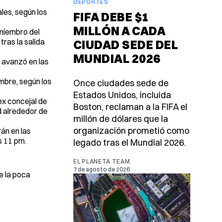
DEPORTES
les, según los
FIFA DEBE $1
MILLÓN A CADA
 miembro del
tras la salida
CIUDAD SEDE DEL
MUNDIAL 2026
 avanzó en las
mbre, según los
Once ciudades sede de
Estados Unidos, incluida
ex concejal de
Boston, reclaman a la FIFA el
d alrededor de
millón de dólares que la
organización prometió como
án en las
s 11 pm.
legado tras el Mundial 2026.
EL PLANETA TEAM
7 de agosto de 2026
e la poca