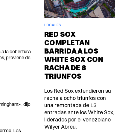
LOCALES
RED SOX
COMPLETAN
BARRIDA A LOS
 a la cobertura
es, proviene de
WHITE SOX CON
RACHA DE 8
TRIUNFOS
Los Red Sox extendieron su
racha a ocho triunfos con
amingham», dijo
una remontada de 13
entradas ante los White Sox,
liderados por el venezolano
Wilyer Abreu.
correo. Las