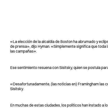
«La elección de la alcaldía de Boston ha abrumado y eclip
de prensa», dijo Hyman. «Simplemente significa que toda l
las campañas».
Ese sentimiento resuena con Sisitsky, quien se postula pa
«Desafortunadamente, (las noticias en) Framingham las cu
Sisitsky.
En muchas de estas ciudades, los políticos han instado a l