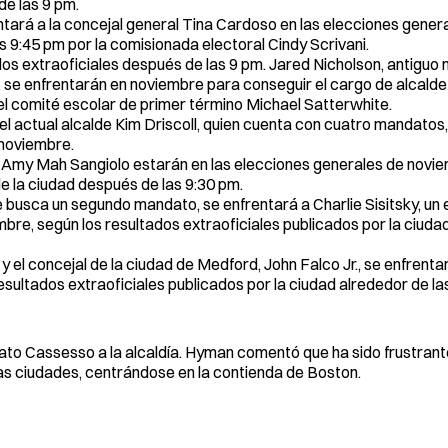
de las 9 pm.
entará a la concejal general Tina Cardoso en las elecciones genera
s 9:45 pm por la comisionada electoral Cindy Scrivani.
dos extraoficiales después de las 9 pm. Jared Nicholson, antiguo
r, se enfrentarán en noviembre para conseguir el cargo de alcalde 
 comité escolar de primer término Michael Satterwhite.
l actual alcalde Kim Driscoll, quien cuenta con cuatro mandatos,
 noviembre.
e Amy Mah Sangiolo estarán en las elecciones generales de novie
de la ciudad después de las 9:30 pm.
e busca un segundo mandato, se enfrentará a Charlie Sisitsky, un 
bre, según los resultados extraoficiales publicados por la ciuda
el concejal de la ciudad de Medford, John Falco Jr., se enfrentar
esultados extraoficiales publicados por la ciudad alrededor de la
dato Cassesso a la alcaldía. Hyman comentó que ha sido frustrant
s ciudades, centrándose en la contienda de Boston.