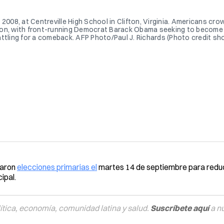
2008, at Centreville High School in Clifton, Virginia. Americans cr
ction, with front-running Democrat Barack Obama seeking to become 
ttling for a comeback. AFP Photo/Paul J. Richards (Photo credit sh
raron
elecciones primarias el
martes 14 de septiembre para reduc
ipal.
tica, economía, comunidad latina y salud.
Suscríbete aquí
a n