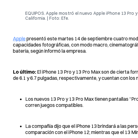
EQUIPOS. Apple mostró el nuevo Apple iPhone 13 Pro y 
California. | Foto: Efe.
Apple
presentó este martes 14 de septiembre cuatro model
capacidades fotográficas, con modo macro, cinematográf
batería, según informó la empresa.
Lo último:
El iPhone 13 Pro y 13 Pro Max son de cierta f
de 6.1 y 6.7 pulgadas, respectivamente, y cuentan con los 
Los nuevos 13 Pro y 13 Pro Max tienen pantallas “Pr
corren juegos compatibles.
La compañía dijo que el iPhone 13 brindará a las pers
comparación con el iPhone 12; mientras que el 13 Mi