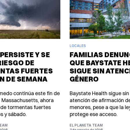
LOCALES
PERSISTE Y SE
FAMILIAS DENUN
RIESGO DE
QUE BAYSTATE H
NTAS FUERTES
SIGUE SIN ATENC
IN DE SEMANA
GÉNERO
úmedo continúa este fin de
Baystate Health sigue sin
 Massachusetts, ahora
atención de afirmación d
 de tormentas fuertes
menores, pese a que la le
es y sábado.
protege ese acceso.
TEAM
EL PLANETA TEAM
 2026
7 de agosto de 2026