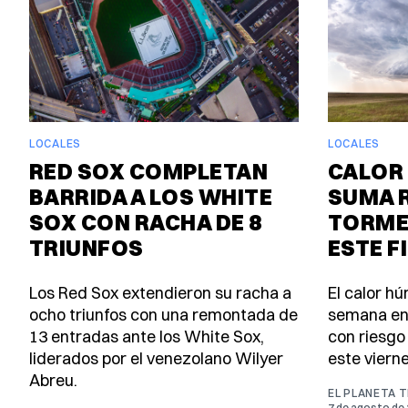
LOCALES
LOCALES
RED SOX COMPLETAN
CALOR 
BARRIDA A LOS WHITE
SUMA 
SOX CON RACHA DE 8
TORME
TRIUNFOS
ESTE F
Los Red Sox extendieron su racha a
El calor h
ocho triunfos con una remontada de
semana en
13 entradas ante los White Sox,
con riesgo
liderados por el venezolano Wilyer
este viern
Abreu.
EL PLANETA 
7 de agosto de