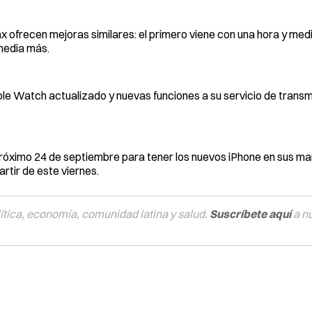
x ofrecen mejoras similares: el primero viene con una hora y medi
 media más.
ple Watch actualizado y nuevas funciones a su servicio de transm
róximo 24 de septiembre para tener los nuevos iPhone en sus man
rtir de este viernes.
tica, economía, comunidad latina y salud.
Suscríbete aquí
a n