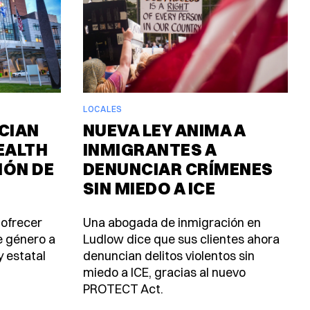
LOCALES
CIAN
NUEVA LEY ANIMA A
EALTH
INMIGRANTES A
IÓN DE
DENUNCIAR CRÍMENES
SIN MIEDO A ICE
 ofrecer
Una abogada de inmigración en
e género a
Ludlow dice que sus clientes ahora
y estatal
denuncian delitos violentos sin
miedo a ICE, gracias al nuevo
PROTECT Act.