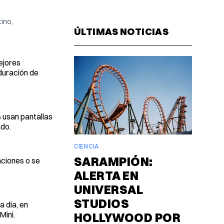
Facebook
Pinterest
LinkedIn
WhatsAp
Email
ino,
ÚLTIMAS NOTICIAS
ejores
duración de
 usan pantallas
ado.
CIENCIA
SARAMPIÓN:
aciones o se
ALERTA EN
UNIVERSAL
STUDIOS
a día, en
Mini.
HOLLYWOOD POR