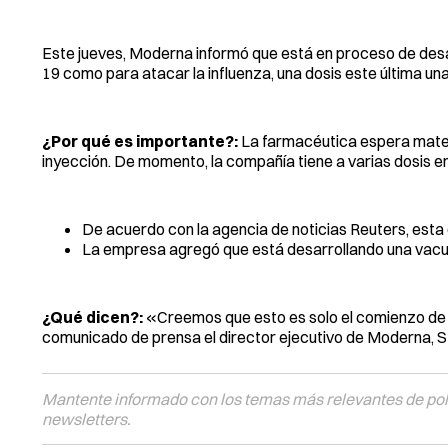
Este jueves, Moderna informó que está en proceso de desa
19 como para atacar la influenza, una dosis este última un
¿Por qué es importante?:
La farmacéutica espera materi
inyección. De momento, la compañía tiene a varias dosis en
De acuerdo con la agencia de noticias Reuters, esta
La empresa agregó que está desarrollando una vacuna 
¿Qué dicen?:
«Creemos que esto es solo el comienzo de u
comunicado de prensa el director ejecutivo de Moderna, 
Mantente informado con los temas más relevantes de polí
newsletters.