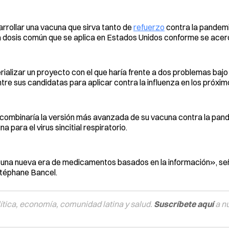
rrollar una vacuna que sirva tanto de
refuerzo
contra la pandem
a dosis común que se aplica en Estados Unidos conforme se acerca
alizar un proyecto con el que haría frente a dos problemas baj
tre sus candidatas para aplicar contra la influenza en los próxi
 combinaría la versión más avanzada de su vacuna contra la pan
para el virus sincitial respiratorio.
na nueva era de medicamentos basados ​​en la información», señ
Stéphane Bancel.
tica, economía, comunidad latina y salud.
Suscríbete aquí
a n