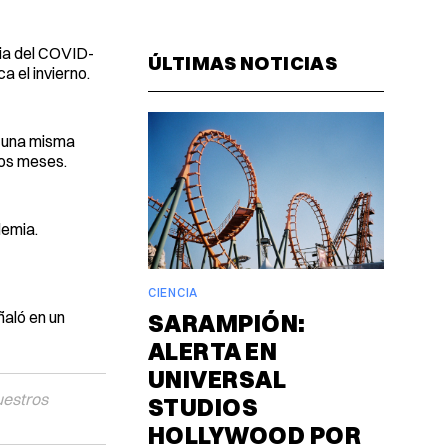
Facebook
Pinterest
LinkedIn
WhatsAp
Email
ia del COVID-
ÚLTIMAS NOTICIAS
 el invierno.
o una misma
mos meses.
demia.
CIENCIA
aló en un
SARAMPIÓN:
ALERTA EN
UNIVERSAL
uestros
STUDIOS
HOLLYWOOD POR