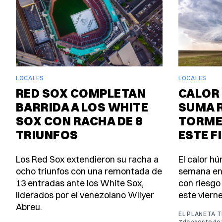
LOCALES
LOCALES
RED SOX COMPLETAN
CALOR 
BARRIDA A LOS WHITE
SUMA 
SOX CON RACHA DE 8
TORME
TRIUNFOS
ESTE F
Los Red Sox extendieron su racha a
El calor h
ocho triunfos con una remontada de
semana en
13 entradas ante los White Sox,
con riesgo
liderados por el venezolano Wilyer
este viern
Abreu.
EL PLANETA 
7 de agosto de