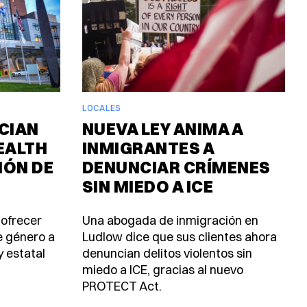
LOCALES
CIAN
NUEVA LEY ANIMA A
EALTH
INMIGRANTES A
IÓN DE
DENUNCIAR CRÍMENES
SIN MIEDO A ICE
 ofrecer
Una abogada de inmigración en
e género a
Ludlow dice que sus clientes ahora
y estatal
denuncian delitos violentos sin
miedo a ICE, gracias al nuevo
PROTECT Act.