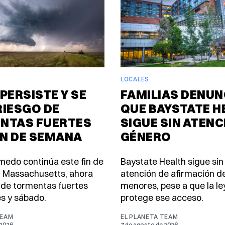
LOCALES
PERSISTE Y SE
FAMILIAS DENUN
RIESGO DE
QUE BAYSTATE H
NTAS FUERTES
SIGUE SIN ATENC
IN DE SEMANA
GÉNERO
úmedo continúa este fin de
Baystate Health sigue sin
 Massachusetts, ahora
atención de afirmación d
 de tormentas fuertes
menores, pese a que la le
es y sábado.
protege ese acceso.
TEAM
EL PLANETA TEAM
 2026
7 de agosto de 2026