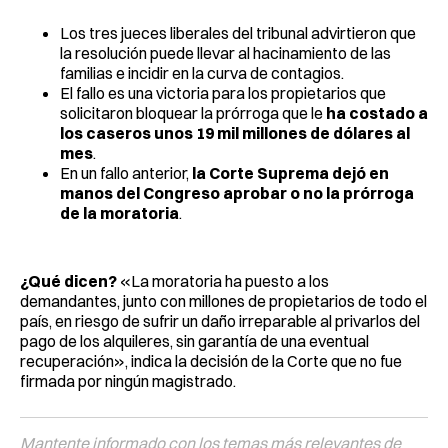
Los tres jueces liberales del tribunal advirtieron que
la resolución puede llevar al hacinamiento de las
familias e incidir en la curva de contagios.
El fallo es una victoria para los propietarios que
solicitaron bloquear la prórroga que le
ha costado a
los caseros unos 19 mil millones de dólares al
mes
.
En un fallo anterior,
la Corte Suprema dejó en
manos del Congreso aprobar o no la prórroga
de la moratoria
.
¿Qué dicen?
«La moratoria ha puesto a los
demandantes, junto con millones de propietarios de todo el
país, en riesgo de sufrir un daño irreparable al privarlos del
pago de los alquileres, sin garantía de una eventual
recuperación», indica la decisión de la Corte que no fue
firmada por ningún magistrado.
Mantente informado con los temas más relevantes de