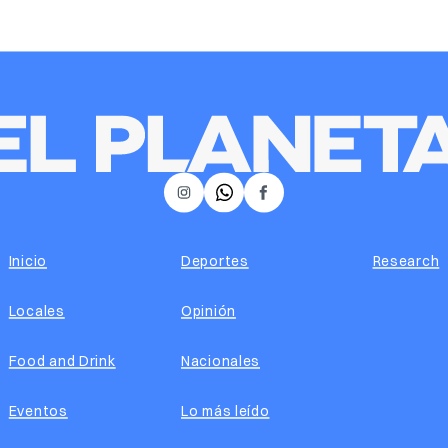
𝕏
Instagram
Facebook
Inicio
Deportes
Research
Locales
Opinión
Food and Drink
Nacionales
Eventos
Lo más leído