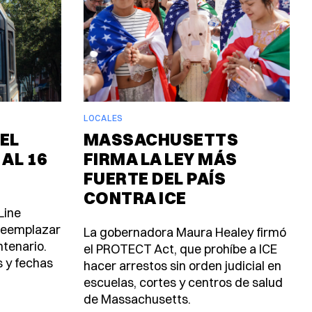
LOCALES
EL
MASSACHUSETTS
 AL 16
FIRMA LA LEY MÁS
FUERTE DEL PAÍS
CONTRA ICE
Line
 reemplazar
La gobernadora Maura Healey firmó
ntenario.
el PROTECT Act, que prohíbe a ICE
s y fechas
hacer arrestos sin orden judicial en
escuelas, cortes y centros de salud
de Massachusetts.