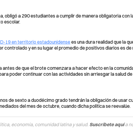
a, obligó a 290 estudiantes a cumplir de manera obligatoria con 
o escolar.
-19 en territorio estadounidense
es una dura realidad que la que
er controlado y en su lugar el promedio de positivos diarios es de
a antes de que el brote comenzara a hacer efecto en la comunidad
ra poder continuar con las actividades sin arriesgar la salud de
mnos de sexto a duodécimo grado tendrán la obligación de usar 
ediados del mes de octubre, cuando dicha política se reevalúe.
tica, economía, comunidad latina y salud.
Suscríbete aquí
a n