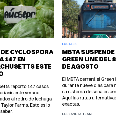
LOCALES
 DE CYCLOSPORA
MBTA SUSPENDE 
A 147 EN
GREEN LINE DEL 8
CHUSETTS ESTE
DE AGOSTO
O
El MBTA cerrará el Green 
durante nueve días para
etts reportó 147 casos
su sistema de señales ce
oriasis este verano,
Aquí las rutas alternativa
ados al retiro de lechuga
exactas.
 Taylor Farms. Esto es lo
saber.
EL PLANETA TEAM