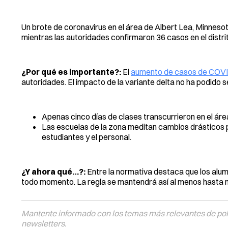
Un brote de coronavirus en el área de Albert Lea, Minnesot
mientras las autoridades confirmaron 36 casos en el distrit
¿Por qué es importante?:
El
aumento de casos de COVID
autoridades. El impacto de la variante delta no ha podido s
Apenas cinco días de clases transcurrieron en el áre
Las escuelas de la zona meditan cambios drásticos pa
estudiantes y el personal.
¿Y ahora qué…?:
Entre la normativa destaca que los alu
todo momento. La regla se mantendrá así al menos hasta m
Mantente informado con los temas más relevantes de polí
newsletters.