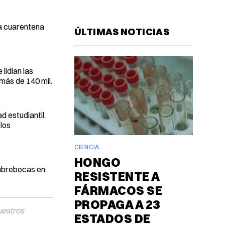
Facebook
Pinterest
LinkedIn
WhatsAp
Email
la cuarentena
ÚLTIMAS NOTICIAS
 lidian las
 más de 140 mil.
 estudiantil.
 los
CIENCIA
HONGO
cubrebocas en
RESISTENTE A
FÁRMACOS SE
PROPAGA A 23
uestros
ESTADOS DE