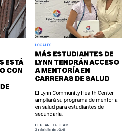
LOCALES
MÁS ESTUDIANTES DE
 ESTÁ
LYNN TENDRÁN ACCESO
O CON
A MENTORÍA EN
CARRERAS DE SALUD
 DE
El Lynn Community Health Center
ampliará su programa de mentoría
en salud para estudiantes de
secundaria.
EL PLANETA TEAM
31 de julio de 2026