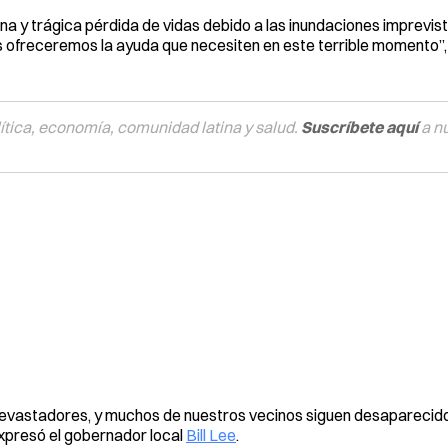
na y trágica pérdida de vidas debido a las inundaciones imprevis
ofreceremos la ayuda que necesiten en este terrible momento”,
tica, economía, comunidad latina y salud.
Suscríbete aquí
a n
 devastadores, y muchos de nuestros vecinos siguen desaparecidos
xpresó el gobernador local
Bill Lee
.