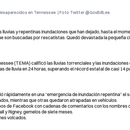
esaparecidos en Tennessee. | Foto Twitter @GovBillLee.
 lluvias y repentinas inundaciones que han dejado, hasta el mome
que son buscadas por rescatistas. Quedó devastada la pequeña c
see (TEMA) calificó las lluvias torrenciales y las inundacione
s de lluvia en 24 horas, superando el récord estatal de casi 14 
rtió rápidamente en una “emergencia de inundación repentina” el
ados, mientras que otras quedaron atrapadas en vehículos.
pos de Facebook con cadenas de comentarios con los nombres d
all y Rigney, gemelos de siete meses.
hes volcados.