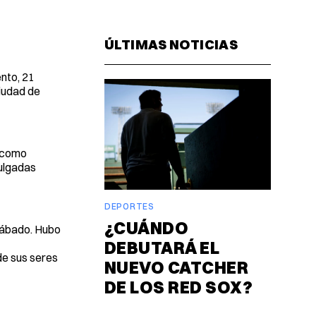
Facebook
Pinterest
LinkedIn
WhatsAp
Email
ÚLTIMAS NOTICIAS
nto, 21
iudad de
s como
pulgadas
DEPORTES
¿CUÁNDO
 sábado. Hubo
DEBUTARÁ EL
e sus seres
NUEVO CATCHER
DE LOS RED SOX?