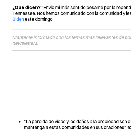
¿Qué dicen?
“Envío mi más sentido pésame por la repenti
Tennessee. Nos hemos comunicado con la comunidad y les 
Biden
este domingo.
Mantente informado con los temas más relevantes de polí
newsletters.
“La pérdida de vidas y los daños a la propiedad son
mantenga a estas comunidades en sus oraciones”, e