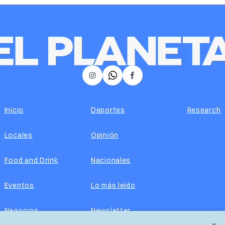
𝕏
Instagram
Facebook
Inicio
Deportes
Research
Locales
Opinión
Food and Drink
Nacionales
Eventos
Lo más leído
Negocios
Newsletter
×