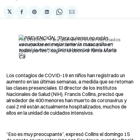
𝕏
Compartir
Share
Compartir
Share
Compartir
en
on
en
on
via
Facebook
Pinterest
LinkedIn
WhatsApp
Email
PREVENCIÓN. “Para quienes no están vacunados
es mejor tener la mascarilla en todas partes”,
sugirió la doctora Tania María Caballero. | Foto:
Efe.
Los contagios de COVID-19 en niños han registrado un
aumento en las últimas semanas, a medida que se retoman
las clases presenciales. El director de los Institutos
Nacionales de Salud (NIH), Francis Collins, precisó que
alrededor de 400 menores han muerto de coronavirus y
casi 2 mil están actualmente hospitalizados, muchos de
ellos en la unidad de cuidados intensivos.
“Eso es muy preocupante”, expresó Collins el domingo 15