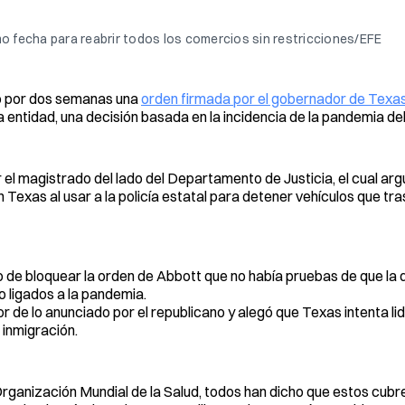
 fecha para reabrir todos los comercios sin restricciones/EFE
ueo por dos semanas una
orden firmada por el gobernador de Texa
 la entidad, una decisión basada en la incidencia de la pandemia d
 el magistrado del lado del Departamento de Justicia, el cual ar
exas al usar a la policía estatal para detener vehículos que tra
de bloquear la orden de Abbott que no había pruebas de que la d
io ligados a la pandemia.
 de lo anunciado por el republicano y alegó que Texas intenta lid
 inmigración.
rganización Mundial de la Salud, todos han dicho que estos cub