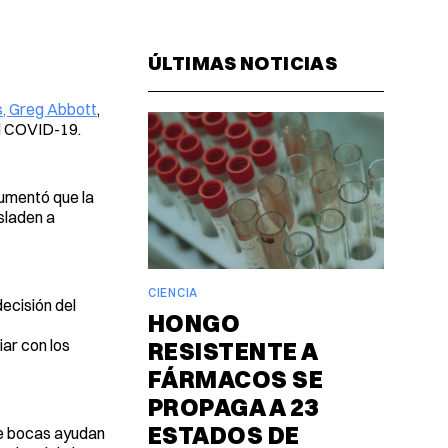
Facebook
Pinterest
LinkedIn
WhatsAp
Email
ÚLTIMAS NOTICIAS
s, Greg Abbott
,
el COVID-19.
gumentó que la
sladen a
CIENCIA
ecisión del
HONGO
iar con los
RESISTENTE A
FÁRMACOS SE
PROPAGA A 23
ESTADOS DE
re bocas ayudan