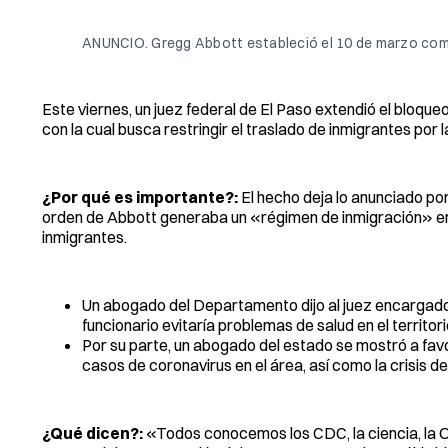
ANUNCIO. Gregg Abbott estableció el 10 de marzo como
Este viernes, un juez federal de El Paso extendió el bloq
con la cual busca restringir el traslado de inmigrantes por
¿Por qué es importante?:
El hecho deja lo anunciado por
orden de Abbott generaba un «régimen de inmigración» en T
inmigrantes.
Un abogado del Departamento dijo al juez encargado 
funcionario evitaría problemas de salud en el territor
Por su parte, un abogado del estado se mostró a favor
casos de coronavirus en el área, así como la crisis de
¿Qué dicen?:
«Todos conocemos los CDC, la ciencia, la O