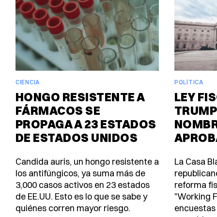
CIENCIA
POLÍTICA
HONGO RESISTENTE A
LEY FI
FÁRMACOS SE
TRUMP
PROPAGA A 23 ESTADOS
NOMBR
DE ESTADOS UNIDOS
APROB
Candida auris, un hongo resistente a
La Casa Bl
los antifúngicos, ya suma más de
republican
3,000 casos activos en 23 estados
reforma fi
de EE.UU. Esto es lo que se sabe y
"Working F
quiénes corren mayor riesgo.
encuestas