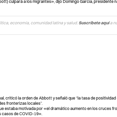
ott) culpará a los migrantes», dijo Domingo García, presidente n
tica, economía, comunidad latina y salud.
Suscríbete aquí
a n
, criticó la orden de Abbott y señaló que “la tasa de positividad
es fronterizas locales”.
ó que estaba motivada por «el dramático aumento en los cruces fr
los casos de COVID-19».