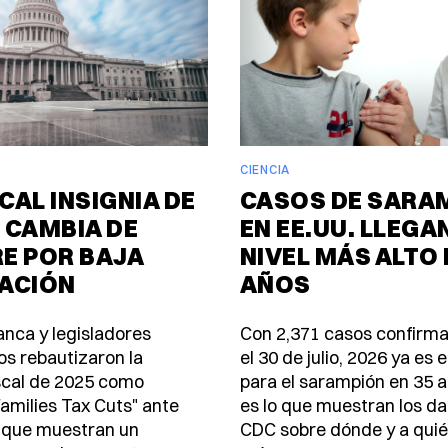
CIENCIA
SCAL INSIGNIA DE
CASOS DE SARA
 CAMBIA DE
EN EE.UU. LLEGA
E POR BAJA
NIVEL MÁS ALTO 
ACIÓN
AÑOS
anca y legisladores
Con 2,371 casos confirm
os rebautizaron la
el 30 de julio, 2026 ya es 
scal de 2025 como
para el sarampión en 35 a
amilies Tax Cuts" ante
es lo que muestran los da
 que muestran un
CDC sobre dónde y a quié