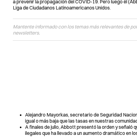
a prevenir la propagación del COVID-19. Pero luego él (Abb
Liga de Ciudadanos Latinoamericanos Unidos.
Mantente informado con los temas más relevantes de polí
newsletters.
Alejandro Mayorkas, secretario de Seguridad Nacional
igual o más baja que las tasas en nuestras comunidad
A finales de julio, Abbott presentó la orden y señal
ilegales que ha llevado a un aumento dramático en 