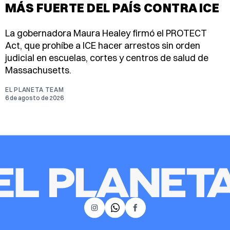
MÁS FUERTE DEL PAÍS CONTRA ICE
La gobernadora Maura Healey firmó el PROTECT
Act, que prohíbe a ICE hacer arrestos sin orden
judicial en escuelas, cortes y centros de salud de
Massachusetts.
EL PLANETA TEAM
6 de agosto de 2026
𝕏
Instagram
Facebook