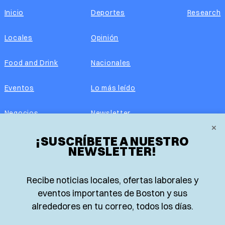
Inicio
Deportes
Research
Locales
Opinión
Food and Drink
Nacionales
Eventos
Lo más leído
Negocios
Newsletter
×
Real Estate
¡SUSCRÍBETE A NUESTRO
Edición impresa
NEWSLETTER!
Historias Latinas
Acerca de nosotros
Recibe noticias locales, ofertas laborales y
Guía de Recursos
Advertise with us
eventos importantes de Boston y sus
alrededores en tu correo, todos los días.
© 2026 El Planeta | Noticias en español desde Boston,