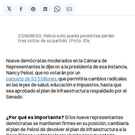
𝕏
Compartir
Share
Compartir
Share
Compartir
en
on
en
on
via
Facebook
Pinterest
LinkedIn
WhatsApp
Email
CONGRESO. Pelosi solo puede permitirse perder
tres votos de su partido. | Foto: Efe.
Nueve demócratas moderados en la Cámara de
Representantes le dijeron a la presidenta de esa instancia,
Nancy Pelosi, que no votarán por un
paquete de $3,5 billones
, que permitiría cambios radicales
en las leyes de salud, educación e impuestos, hasta que
sea aprobado el plan de infraestructura respaldado por el
Senado.
¿Por qué es importante?
Si los nueve representantes
demócratas se mantienen firmes en su posición, cambiaría
el plan de Pelosi de devolver el plan de infraestructura a la