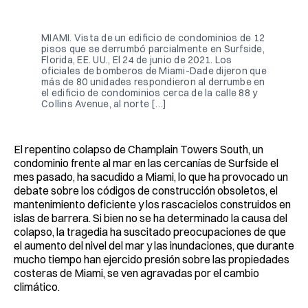
Facebook
Pinterest
LinkedIn
WhatsApp
Email
MIAMI. Vista de un edificio de condominios de 12
pisos que se derrumbó parcialmente en Surfside,
Florida, EE. UU., El 24 de junio de 2021. Los
oficiales de bomberos de Miami-Dade dijeron que
más de 80 unidades respondieron al derrumbe en
el edificio de condominios cerca de la calle 88 y
Collins Avenue, al norte […]
El repentino colapso de Champlain Towers South, un
condominio frente al mar en las cercanías de Surfside el
mes pasado, ha sacudido a Miami, lo que ha provocado un
debate sobre los códigos de construcción obsoletos, el
mantenimiento deficiente y los rascacielos construidos en
islas de barrera. Si bien no se ha determinado la causa del
colapso, la tragedia ha suscitado preocupaciones de que
el aumento del nivel del mar y las inundaciones, que durante
mucho tiempo han ejercido presión sobre las propiedades
costeras de Miami, se ven agravadas por el cambio
climático.