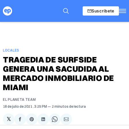
Suscríbete
LOCALES
TRAGEDIA DE SURFSIDE
GENERA UNA SACUDIDA AL
MERCADO INMOBILIARIO DE
MIAMI
EL PLANETA TEAM
18 de julio de 2021
. 3:25 PM
2 minutos de lectura
𝕏
Compartir
Share
Compartir
Share
Compartir
en
on
en
on
via