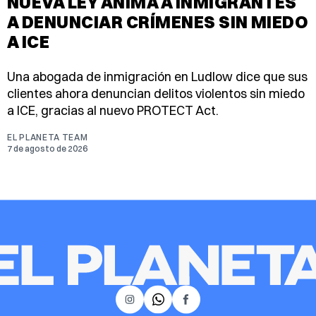
NUEVA LEY ANIMA A INMIGRANTES
A DENUNCIAR CRÍMENES SIN MIEDO
A ICE
Una abogada de inmigración en Ludlow dice que sus
clientes ahora denuncian delitos violentos sin miedo
a ICE, gracias al nuevo PROTECT Act.
EL PLANETA TEAM
7 de agosto de 2026
𝕏
Instagram
Facebook