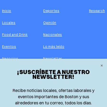
Inicio
Deportes
Research
Locales
Opinión
Food and Drink
Nacionales
Eventos
Lo más leído
Negocios
Newsletter
×
Real Estate
¡SUSCRÍBETE A NUESTRO
Edición impresa
NEWSLETTER!
Historias Latinas
Acerca de nosotros
Recibe noticias locales, ofertas laborales y
Guía de Recursos
Advertise with us
eventos importantes de Boston y sus
alrededores en tu correo, todos los días.