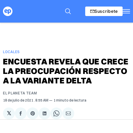
Suscríbete
LOCALES
ENCUESTA REVELA QUE CRECE
LA PREOCUPACIÓN RESPECTO
A LA VARIANTE DELTA
EL PLANETA TEAM
18 de julio de 2021
. 8:55 AM
1 minuto de lectura
𝕏
Compartir
Share
Compartir
Share
Compartir
en
on
en
on
via
Facebook
Pinterest
LinkedIn
WhatsApp
Email