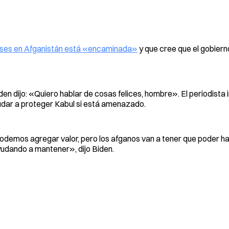
enses en Afganistán está «encaminada»
y que cree que el gobier
n dijo: «Quiero hablar de cosas felices, hombre». El periodista in
udar a proteger Kabul si está amenazado.
demos agregar valor, pero los afganos van a tener que poder ha
yudando a mantener», dijo Biden.