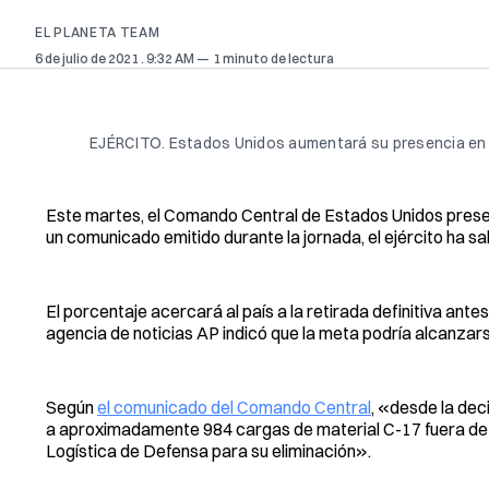
EL PLANETA TEAM
6 de julio de 2021
. 9:32 AM
1 minuto de lectura
EJÉRCITO. Estados Unidos aumentará su presencia en
Este martes, el Comando Central de Estados Unidos prese
un comunicado emitido durante la jornada, el ejército ha s
El porcentaje acercará al país a la retirada definitiva ant
agencia de noticias AP indicó que la meta podría alcanzar
Según
el comunicado del Comando Central
, «desde la dec
a aproximadamente 984 cargas de material C-17 fuera de A
Logística de Defensa para su eliminación».