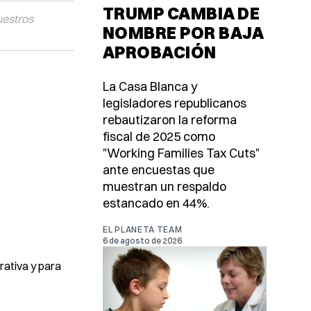
TRUMP CAMBIA DE
uestros
NOMBRE POR BAJA
APROBACIÓN
La Casa Blanca y
legisladores republicanos
rebautizaron la reforma
fiscal de 2025 como
"Working Families Tax Cuts"
ante encuestas que
muestran un respaldo
estancado en 44%.
EL PLANETA TEAM
6 de agosto de 2026
rativa y para