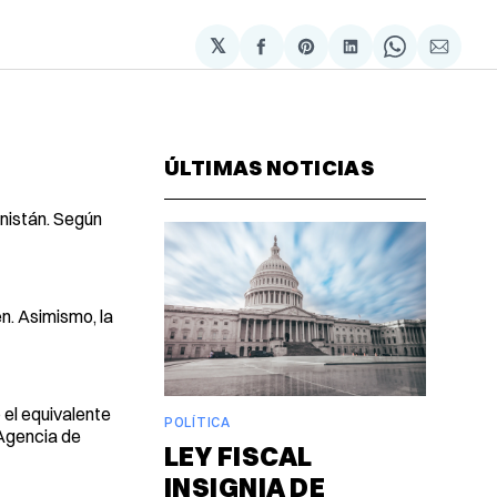
𝕏
Compartir
Share
Compartir
Share
Compa
en
on
en
on
via
Facebook
Pinterest
LinkedIn
WhatsAp
Email
ÚLTIMAS NOTICIAS
nistán. Según
n. Asimismo, la
 el equivalente
POLÍTICA
 Agencia de
LEY FISCAL
INSIGNIA DE