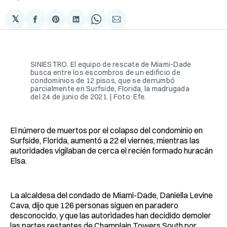
𝕏
Compartir
Share
Compartir
Share
Compartir
en
on
en
on
via
Facebook
Pinterest
LinkedIn
WhatsApp
Email
SINIESTRO. El equipo de rescate de Miami-Dade
busca entre los escombros de un edificio de
condominios de 12 pisos, que se derrumbó
parcialmente en Surfside, Florida, la madrugada
del 24 de junio de 2021. | Foto: Efe.
El número de muertos por el colapso del condominio en
Surfside, Florida, aumentó a 22 el viernes, mientras las
autoridades vigilaban de cerca el recién formado huracán
Elsa.
La alcaldesa del condado de Miami-Dade, Daniella Levine
Cava, dijo que 126 personas siguen en paradero
desconocido, y que las autoridades han decidido demoler
las partes restantes de Champlain Towers South por