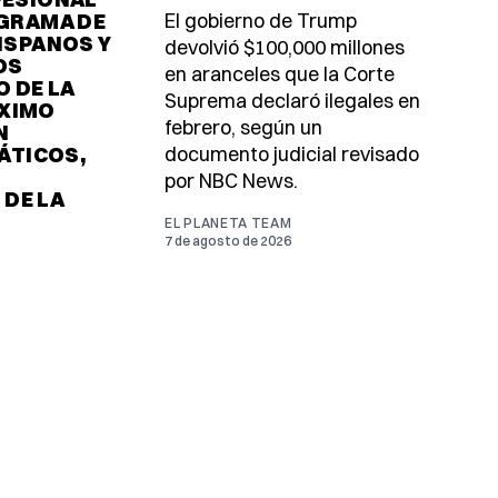
El gobierno de Trump
OGRAMA DE
ISPANOS Y
devolvió $100,000 millones
OS
en aranceles que la Corte
O DE LA
Suprema declaró ilegales en
ÓXIMO
febrero, según un
N
documento judicial revisado
ÁTICOS,
por NBC News.
 DE LA
EL PLANETA TEAM
7 de agosto de 2026