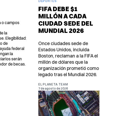
DEPORTES
FIFA DEBE $1
MILLÓN A CADA
CIUDAD SEDE DEL
ca o campos
MUNDIAL 2026
e la
e. Elegibilidad:
Once ciudades sede de
io de
 ayuda federal
Estados Unidos, incluida
engan la
Boston, reclaman a la FIFA el
iarios serán
millón de dólares que la
eedor de becas.
organización prometió como
legado tras el Mundial 2026.
EL PLANETA TEAM
7 de agosto de 2026