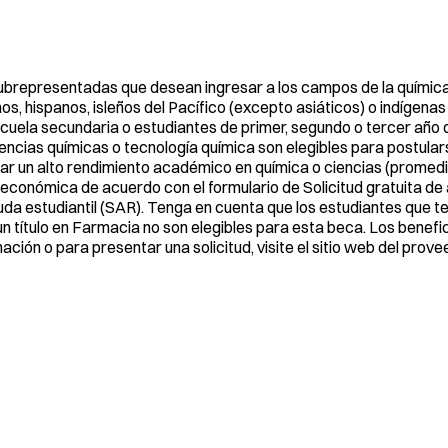
ubrepresentadas que desean ingresar a los campos de la quími
s, hispanos, isleños del Pacífico (excepto asiáticos) o indígenas
cuela secundaria o estudiantes de primer, segundo o tercer año d
iencias químicas o tecnología química son elegibles para postulars
r un alto rendimiento académico en química o ciencias (promed
 económica de acuerdo con el formulario de Solicitud gratuita de
uda estudiantil (SAR). Tenga en cuenta que los estudiantes que t
n título en Farmacia no son elegibles para esta beca. Los benefic
ción o para presentar una solicitud, visite el sitio web del prov