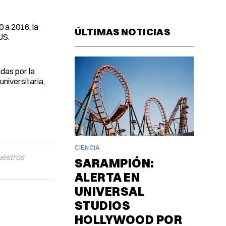
Facebook
Pinterest
LinkedIn
WhatsAp
Email
0 a 2016, la
ÚLTIMAS NOTICIAS
US.
das por la
universitaria,
CIENCIA
uestros
SARAMPIÓN:
ALERTA EN
UNIVERSAL
STUDIOS
HOLLYWOOD POR