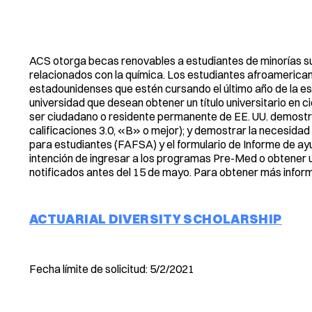
ACS otorga becas renovables a estudiantes de minorías s
relacionados con la química. Los estudiantes afroamericano
estadounidenses que estén cursando el último año de la es
universidad que desean obtener un título universitario en c
ser ciudadano o residente permanente de EE. UU. demostra
calificaciones 3.0, «B» o mejor); y demostrar la necesidad
para estudiantes (FAFSA) y el formulario de Informe de ay
intención de ingresar a los programas Pre-Med o obtener u
notificados antes del 15 de mayo. Para obtener más informa
ACTUARIAL DIVERSITY SCHOLARSHIP
Fecha límite de solicitud: 5/2/2021