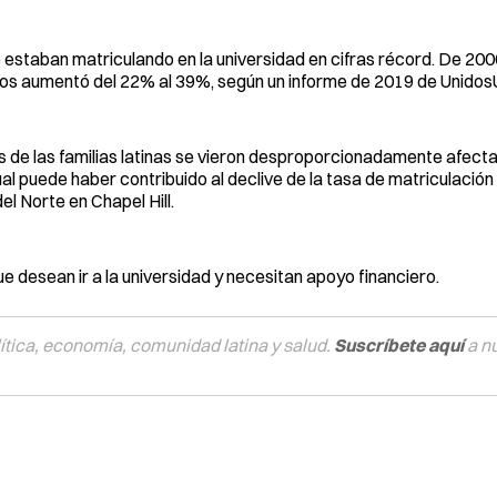
e estaban matriculando en la universidad en cifras récord. De 200
 años aumentó del 22% al 39%, según un informe de 2019 de Unidos
 de las familias latinas se vieron desproporcionadamente afecta
ual puede haber contribuido al declive de la tasa de matriculación 
el Norte en Chapel Hill.
e desean ir a la universidad y necesitan apoyo financiero.
tica, economía, comunidad latina y salud.
Suscríbete aquí
a n