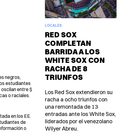
LOCALES
RED SOX
COMPLETAN
BARRIDA A LOS
WHITE SOX CON
RACHA DE 8
TRIUNFOS
es negros,
los estudiantes
 oscilan entre $
Los Red Sox extendieron su
cas o raciales.
racha a ocho triunfos con
una remontada de 13
entradas ante los White Sox,
tada en los EE.
liderados por el venezolano
studiantes de
nformación o
Wilyer Abreu.