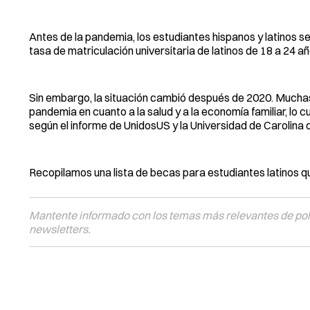
Antes de la pandemia, los estudiantes hispanos y latinos s
tasa de matriculación universitaria de latinos de 18 a 24
Sin embargo, la situación cambió después de 2020. Muchas
pandemia en cuanto a la salud y a la economía familiar, lo c
según el informe de UnidosUS y la Universidad de Carolina d
Recopilamos una lista de becas para estudiantes latinos qu
Mantente informado con los temas más relevantes de polí
newsletters.