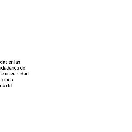
das en las
ciudadanos de
de universidad
lógicas
web del