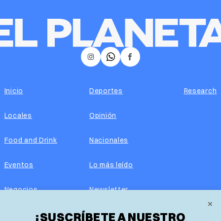
𝕏
Instagram
Facebook
Inicio
Deportes
Research
Locales
Opinión
Food and Drink
Nacionales
Eventos
Lo más leído
Negocios
Newsletter
×
¡SUSCRÍBETE A NUESTRO
Real Estate
Edición impresa