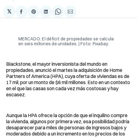
𝕏
Compartir
Share
Compartir
Share
Compartir
en
on
en
on
via
Facebook
Pinterest
LinkedIn
WhatsApp
Email
MERCADO. El déficit de propiedades se calcula
en seis millones de unidades. | Foto: Pixabay.
Blackstone, el mayor inversionista del mundo en
propiedades, anunció el martes la adquisición de Home
Partners of America (HPA), cuya oferta de viviendas es de
17 mil, por un monto de $6 mil millones. Esto en un contexto
en el que las casas son cada vez más costosas y hay
escasez.
Aunque la HPA ofrece la opción de que el inquilino compre
la vivienda, algunos por primera vez, esa posibilidad podría
desaparecer para miles de personas de ingresos bajos y
moderados debido a un incremento en los precios de los