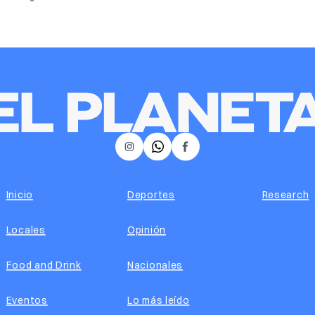
𝕏
Instagram
Facebook
Inicio
Deportes
Research
Locales
Opinión
Food and Drink
Nacionales
Eventos
Lo más leído