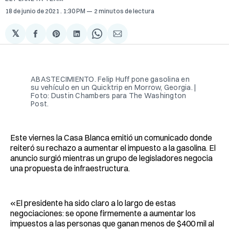
18 de junio de 2021
. 1:30 PM
2 minutos de lectura
𝕏
Compartir
Share
Compartir
Share
Compartir
en
on
en
on
via
Facebook
Pinterest
LinkedIn
WhatsApp
Email
ABASTECIMIENTO. Felip Huff pone gasolina en
su vehículo en un Quicktrip en Morrow, Georgia. |
Foto: Dustin Chambers para The Washington
Post.
Este viernes la Casa Blanca emitió un comunicado donde
reiteró su rechazo a aumentar el impuesto a la gasolina. El
anuncio surgió mientras un grupo de legisladores negocia
una propuesta de infraestructura.
«El presidente ha sido claro a lo largo de estas
negociaciones: se opone firmemente a aumentar los
impuestos a las personas que ganan menos de $400 mil al