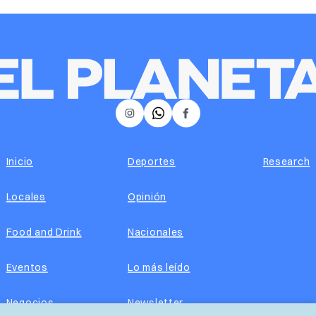
𝕏
Instagram
Facebook
Inicio
Deportes
Research
Locales
Opinión
Food and Drink
Nacionales
Eventos
Lo más leído
Negocios
Newsletter