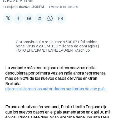
EL PLANETA TEAM
11 de junio de 2021
. 3:38 PM
1 minuto de lectura
𝕏
Compartir
Share
Compartir
Share
Compartir
en
on
en
on
via
Facebook
Pinterest
LinkedIn
WhatsApp
Email
Coronavirus| Se registraron 500.071 fallecidos
por el virus y 28.174.133 millones de contagios |
FOTO EFE/EPA/ETIENNE LAURENT/Archivo
La variante más contagiosa del coronavirus delta
descubierta por primera vez en India ahora representa
más del 90% de los nuevos casos del virus en Gran
Bretaña,
dijeron el viernes las autoridades sanitarias de ese país.
En una actualización semanal, Public Health England dijo
que los nuevos casos en el país aumentaron en casi 30 mil
en los últimos siete días. Gran Bretaña tiene una alta tasa