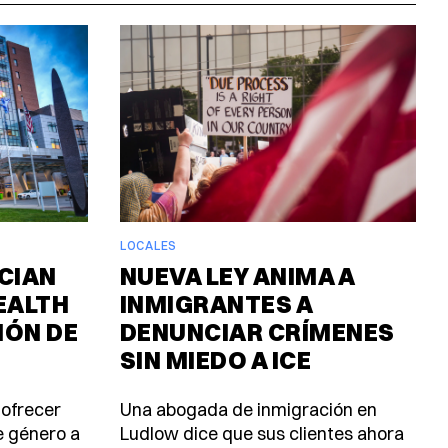
LOCALES
CIAN
NUEVA LEY ANIMA A
EALTH
INMIGRANTES A
IÓN DE
DENUNCIAR CRÍMENES
SIN MIEDO A ICE
 ofrecer
Una abogada de inmigración en
e género a
Ludlow dice que sus clientes ahora