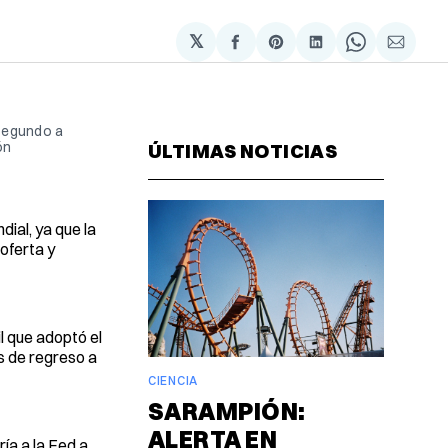
𝕏
Compartir
Share
Compartir
Share
Compa
en
on
en
on
via
Facebook
Pinterest
LinkedIn
WhatsAp
Email
 segundo a
ón
ÚLTIMAS NOTICIAS
ial, ya que la
oferta y
il que adoptó el
s de regreso a
CIENCIA
SARAMPIÓN:
ALERTA EN
ría a la Fed a