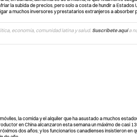
nfriar la subida de precios, pero solo a costa de hundir a Estados
ligar a muchos inversores y prestatarios extranjeros a absorber 
tica, economía, comunidad latina y salud.
Suscríbete aquí
a n
omóviles, la comida y el alquiler que ha asustado a muchos estad
 productor en China alcanzaron esta semana un máximo de casi 13
róximos dos años; y los funcionarios canadienses insistieron en q
n de año.