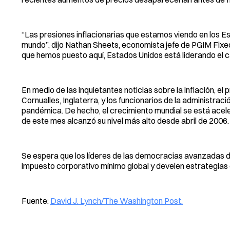
“Las presiones inflacionarias que estamos viendo en los Es
mundo”, dijo Nathan Sheets, economista jefe de PGIM Fixed
que hemos puesto aquí, Estados Unidos está liderando el c
En medio de las inquietantes noticias sobre la inflación, el 
Cornualles, Inglaterra, y los funcionarios de la administr
pandémica. De hecho, el crecimiento mundial se está acele
de este mes alcanzó su nivel más alto desde abril de 2006.
Se espera que los líderes de las democracias avanzadas 
impuesto corporativo mínimo global y develen estrategias
Fuente:
David J. Lynch/The Washington Post.