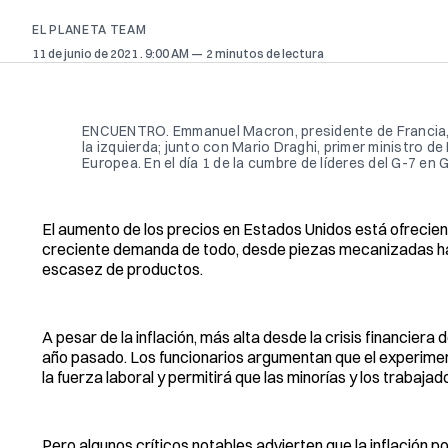
EL PLANETA TEAM
11 de junio de 2021
. 9:00 AM
2 minutos de lectura
ENCUENTRO. Emmanuel Macron, presidente de Francia, s
la izquierda; junto con Mario Draghi, primer ministro de 
Europea. En el día 1 de la cumbre de líderes del G-7 en G
El aumento de los precios en Estados Unidos está ofreciend
creciente demanda de todo, desde piezas mecanizadas hast
escasez de productos.
A pesar de la inflación, más alta desde la crisis financiera
año pasado. Los funcionarios argumentan que el experimen
la fuerza laboral y permitirá que las minorías y los trab
Pero algunos críticos notables advierten que la inflación po