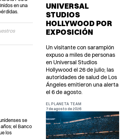
UNIVERSAL
 Unidos en una
pérdidas.
STUDIOS
HOLLYWOOD POR
EXPOSICIÓN
uestros
Un visitante con sarampión
expuso a miles de personas
en Universal Studios
Hollywood el 26 de julio; las
autoridades de salud de Los
Ángeles emitieron una alerta
el 6 de agosto.
EL PLANETA TEAM
7 de agosto de 2026
ounidenses se
 años; el Banco
ue los