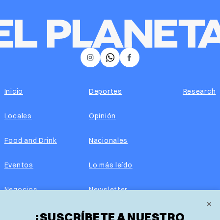
𝕏
Instagram
Facebook
Inicio
Deportes
Research
Locales
Opinión
Food and Drink
Nacionales
Eventos
Lo más leído
Negocios
Newsletter
×
¡SUSCRÍBETE A NUESTRO
Real Estate
Edición impresa