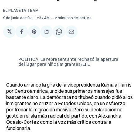
EL PLANETA TEAM
9 de junio de 2021
. 7:37 AM
2 minutos de lectura
𝕏
Compartir
Share
Compartir
Share
Compartir
en
on
en
on
via
Facebook
Pinterest
LinkedIn
WhatsApp
Email
POLÍTICA. La representante rechazó la apertura
del lugar para niños migrantes/EFE
Cuando arrancó la gira de la vicepresidenta Kamala Harris
por Centroamérica, uno de sus primeros mensajes fue
bastante claro. La demócrata no titubeó cuando pidió a los
inmigrantes no cruzar a Estados Unidos, en un esfuerzo
por frenar la migración masiva. Pero su declaración no
gustó en el ala más radical del partido, con Alexandria
Ocasio-Cortez como la voz más crítica contra la
funcionaria.