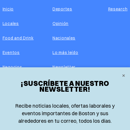
Inicio
Deportes
Research
Locales
Opinión
Food and Drink
Nacionales
Eventos
Lo más leído
Negocios
Newsletter
×
¡SUSCRÍBETE A NUESTRO
Real Estate
Edición impresa
NEWSLETTER!
Historias Latinas
Acerca de nosotros
Recibe noticias locales, ofertas laborales y
Guía de Recursos
Advertise with us
eventos importantes de Boston y sus
alrededores en tu correo, todos los días.
© 2026 El Planeta | Noticias en español desde Boston,