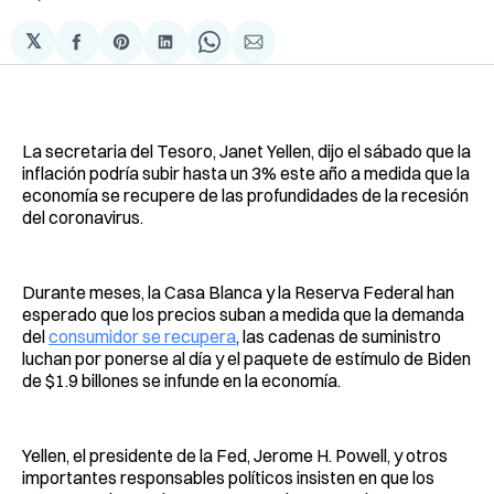
𝕏
Compartir
Share
Compartir
Share
Compartir
en
on
en
on
via
Facebook
Pinterest
LinkedIn
WhatsApp
Email
La secretaria del Tesoro, Janet Yellen, dijo el sábado que la
inflación podría subir hasta un 3% este año a medida que la
economía se recupere de las profundidades de la recesión
del coronavirus.
Durante meses, la Casa Blanca y la Reserva Federal han
esperado que los precios suban a medida que la demanda
del
consumidor se recupera
, las cadenas de suministro
luchan por ponerse al día y el paquete de estímulo de Biden
de $1.9 billones se infunde en la economía.
Yellen, el presidente de la Fed, Jerome H. Powell, y otros
importantes responsables políticos insisten en que los