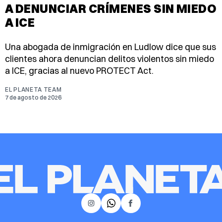
A DENUNCIAR CRÍMENES SIN MIEDO
A ICE
Una abogada de inmigración en Ludlow dice que sus
clientes ahora denuncian delitos violentos sin miedo
a ICE, gracias al nuevo PROTECT Act.
EL PLANETA TEAM
7 de agosto de 2026
𝕏
Instagram
Facebook