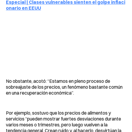
Especial | Clases vulnerables sienten el golpe inflaci
onario en EEUU
No obstante, acotó: “Estamos en pleno proceso de
sobreajuste de los precios, un fenómeno bastante común
en una recuperación económica”.
Por ejemplo, sostuvo que los precios de alimentos y
servicios “pueden mostrar fuertes desviaciones durante
varios meses o trimestres, pero luego vuelven a la
tendencia general. Crean ruido y, al hacerlo, desvirtúan la