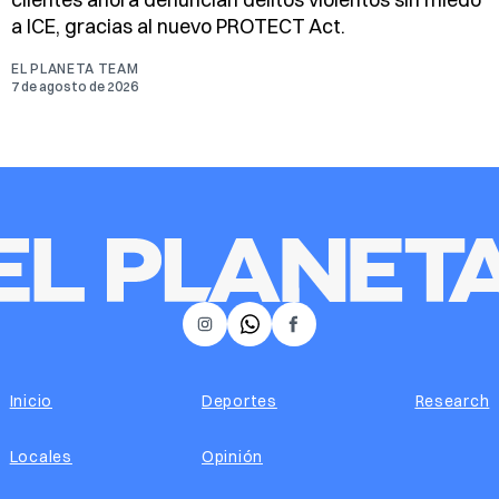
a ICE, gracias al nuevo PROTECT Act.
EL PLANETA TEAM
7 de agosto de 2026
𝕏
Instagram
Facebook
Inicio
Deportes
Research
Locales
Opinión