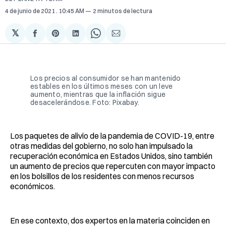
4 de junio de 2021
. 10:45 AM
2 minutos de lectura
𝕏
Compartir
Share
Compartir
Share
Compartir
en
on
en
on
via
Facebook
Pinterest
LinkedIn
WhatsApp
Email
Los precios al consumidor se han mantenido
estables en los últimos meses con un leve
aumento, mientras que la inflación sigue
desacelerándose. Foto: Pixabay.
Los paquetes de alivio de la pandemia de COVID-19, entre
otras medidas del gobierno, no solo han impulsado la
recuperación económica en Estados Unidos, sino también
un aumento de precios que repercuten con mayor impacto
en los bolsillos de los residentes con menos recursos
económicos.
En ese contexto, dos expertos en la materia coinciden en