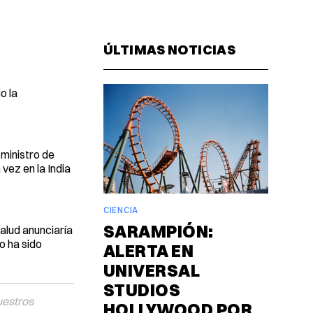
Facebook
Pinterest
LinkedIn
WhatsAp
Email
ÚLTIMAS NOTICIAS
o la
 ministro de
vez en la India
CIENCIA
SARAMPIÓN:
Salud anunciaría
o ha sido
ALERTA EN
UNIVERSAL
STUDIOS
uestros
HOLLYWOOD POR