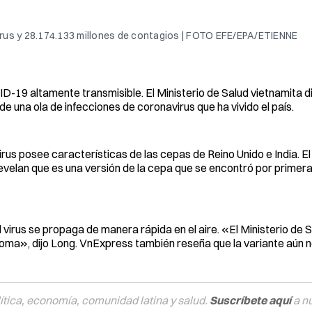
 virus y 28.174.133 millones de contagios | FOTO EFE/EPA/ETIENNE
19 altamente transmisible. El Ministerio de Salud vietnamita di
e una ola de infecciones de coronavirus que ha vivido el país.
 virus posee características de las cepas de Reino Unido e India. El
velan que es una versión de la cepa que se encontró por primera 
l virus se propaga de manera rápida en el aire. «El Ministerio de 
noma», dijo Long. VnExpress también reseña que la variante aún n
tica, economía, comunidad latina y salud.
Suscríbete aquí
a n