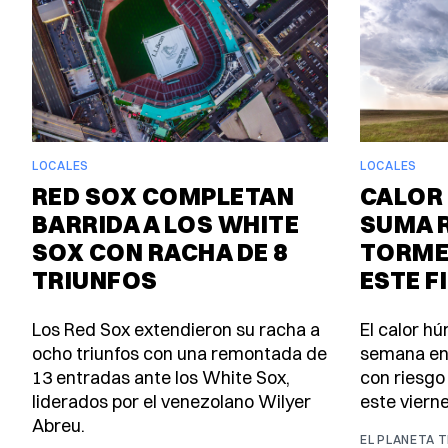
LOCALES
LOCALES
RED SOX COMPLETAN
CALOR 
BARRIDA A LOS WHITE
SUMA 
SOX CON RACHA DE 8
TORME
TRIUNFOS
ESTE F
Los Red Sox extendieron su racha a
El calor h
ocho triunfos con una remontada de
semana en
13 entradas ante los White Sox,
con riesgo
liderados por el venezolano Wilyer
este viern
Abreu.
EL PLANETA 