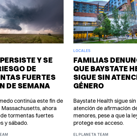
LOCALES
PERSISTE Y SE
FAMILIAS DENUN
RIESGO DE
QUE BAYSTATE H
NTAS FUERTES
SIGUE SIN ATENC
IN DE SEMANA
GÉNERO
úmedo continúa este fin de
Baystate Health sigue sin
 Massachusetts, ahora
atención de afirmación d
 de tormentas fuertes
menores, pese a que la le
es y sábado.
protege ese acceso.
TEAM
EL PLANETA TEAM