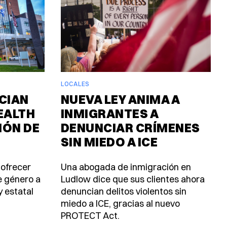
LOCALES
CIAN
NUEVA LEY ANIMA A
EALTH
INMIGRANTES A
IÓN DE
DENUNCIAR CRÍMENES
SIN MIEDO A ICE
 ofrecer
Una abogada de inmigración en
e género a
Ludlow dice que sus clientes ahora
y estatal
denuncian delitos violentos sin
miedo a ICE, gracias al nuevo
PROTECT Act.