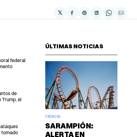
𝕏
Compartir
Share
Compartir
Share
Compa
en
on
en
on
via
Facebook
Pinterest
LinkedIn
WhatsAp
Email
ÚLTIMAS NOTICIAS
oral federal
umento
untos de
 Trump, el
CIENCIA
SARAMPIÓN:
s ataques
ha tomado
ALERTA EN