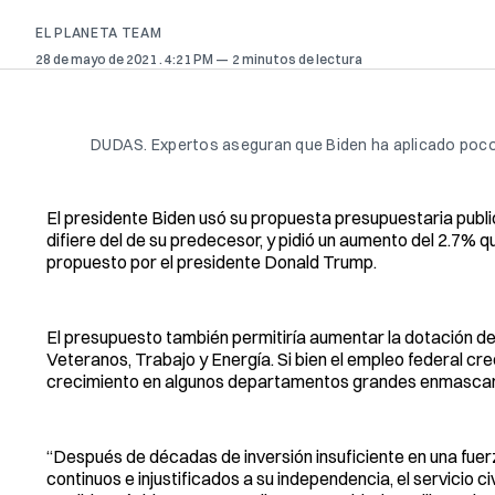
EL PLANETA TEAM
28 de mayo de 2021
. 4:21 PM
2 minutos de lectura
DUDAS. Expertos aseguran que Biden ha aplicado poco
El presidente Biden usó su propuesta presupuestaria public
difiere del de su predecesor, y pidió un aumento del 2.7% 
propuesto por el presidente Donald Trump.
El presupuesto también permitiría aumentar la dotación de
Veteranos, Trabajo y Energía. Si bien el empleo federal c
crecimiento en algunos departamentos grandes enmascaró 
“Después de décadas de inversión insuficiente en una fuerz
continuos e injustificados a su independencia, el servicio 