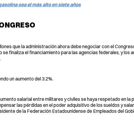
gasolina sea el más alto en siete años
CONGRESO
llones que la administración ahora debe negociar con el Congres
se finaliza el financiamiento para las agencias federales, y los
.
endo un aumento del 3.2%.
umento salarial entre militares y civiles se haya respetado en la
ensar las pérdidas en el poder adquisitivo de los sueldos y sala
esidente de la Federación Estadounidense de Empleados del Gobi