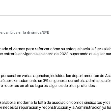
s cambios en la dinámica/EFE
ada el viernes para reforzar cómo su enfoque hacia la fuerza lab
que entraría en vigencia en enero de 2022, superando cualquier a
 personal en varias agencias, incluidos los departamentos de As
reció aproximadamente un 3% en general durante la administración
recortes en otros lugares, algunos de ellos profundos.
a laboral moderna, la falta de asociación con los sindicatos y lo
civil necesita reparación y reconstrucción y la Administración ya 