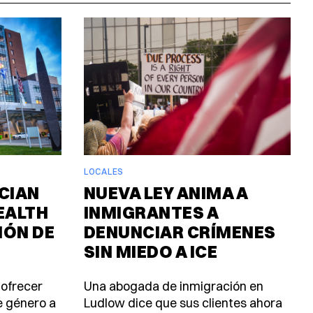
LOCALES
CIAN
NUEVA LEY ANIMA A
EALTH
INMIGRANTES A
IÓN DE
DENUNCIAR CRÍMENES
SIN MIEDO A ICE
 ofrecer
Una abogada de inmigración en
e género a
Ludlow dice que sus clientes ahora