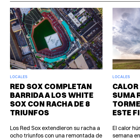
LOCALES
LOCALES
RED SOX COMPLETAN
CALOR 
BARRIDA A LOS WHITE
SUMA 
SOX CON RACHA DE 8
TORME
TRIUNFOS
ESTE F
Los Red Sox extendieron su racha a
El calor h
ocho triunfos con una remontada de
semana en