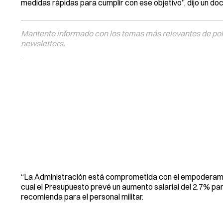
medidas rápidas para cumplir con ese objetivo”, dijo un do
Mantente informado con los temas más relevantes de polí
newsletters.
“La Administración está comprometida con el empoderamient
cual el Presupuesto prevé un aumento salarial del 2.7% para 
recomienda para el personal militar.