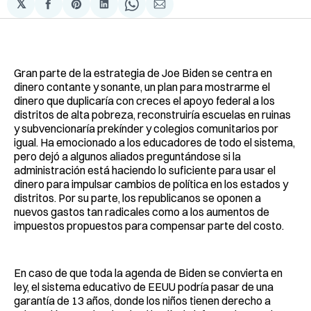
𝕏
Compartir
Share
Compartir
Share
Compartir
en
on
en
on
via
Facebook
Pinterest
LinkedIn
WhatsApp
Email
Gran parte de la estrategia de Joe Biden se centra en
dinero contante y sonante, un plan para mostrarme el
dinero que duplicaría con creces el apoyo federal a los
distritos de alta pobreza, reconstruiría escuelas en ruinas
y subvencionaría prekínder y colegios comunitarios por
igual. Ha emocionado a los educadores de todo el sistema,
pero dejó a algunos aliados preguntándose si la
administración está haciendo lo suficiente para usar el
dinero para impulsar cambios de política en los estados y
distritos. Por su parte, los republicanos se oponen a
nuevos gastos tan radicales como a los aumentos de
impuestos propuestos para compensar parte del costo.
En caso de que toda la agenda de Biden se convierta en
ley, el sistema educativo de EEUU podría pasar de una
garantía de 13 años, donde los niños tienen derecho a