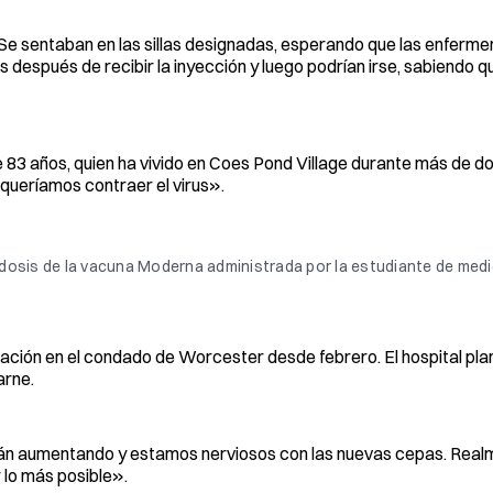
. Se sentaban en las sillas designadas, esperando que las enferm
 después de recibir la inyección y luego podrían irse, sabiendo q
 83 años, quien ha vivido en Coes Pond Village durante más de do
queríamos contraer el virus».
 dosis de la vacuna Moderna administrada por la estudiante de medic
nación en el condado de Worcester desde febrero. El hospital pl
arne.
án aumentando y estamos nerviosos con las nuevas cepas. Real
 lo más posible».