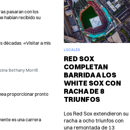
eras pasaran con los
ue habían recibido su
s décadas. «Visitar a mis
LOCALES
RED SOX
COMPLETAN
ina Bethany Morrill.
BARRIDA A LOS
WHITE SOX CON
RACHA DE 8
anea proporcionar pronto
TRIUNFOS
Los Red Sox extendieron su
mente es una carrera
racha a ocho triunfos con
una remontada de 13