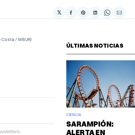
𝕏
Compartir
Share
Compartir
Share
Compa
en
on
en
on
via
Facebook
Pinterest
LinkedIn
WhatsAp
Email
se Costa / WBUR)
ÚLTIMAS NOTICIAS
CIENCIA
SARAMPIÓN:
ALERTA EN
wsletters.