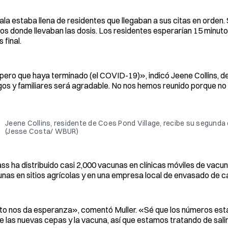
ala estaba llena de residentes que llegaban a sus citas en orden
os donde llevaban las dosis. Los residentes esperarían 15 minutos
 final.
ero que haya terminado (el COVID-19)», indicó Jeene Collins, de
os y familiares será agradable. No nos hemos reunido porque no 
Jeene Collins, residente de Coes Pond Village, recibe su segunda
(Jesse Costa/ WBUR)
s ha distribuido casi 2,000 vacunas en clínicas móviles de vacu
nas en sitios agrícolas y en una empresa local de envasado de c
o nos da esperanza», comentó Muller. «Sé que los números est
e las nuevas cepas y la vacuna, así que estamos tratando de salir