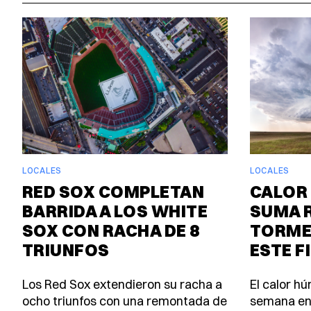
LOCALES
LOCALES
RED SOX COMPLETAN
CALOR 
BARRIDA A LOS WHITE
SUMA 
SOX CON RACHA DE 8
TORME
TRIUNFOS
ESTE F
Los Red Sox extendieron su racha a
El calor h
ocho triunfos con una remontada de
semana en