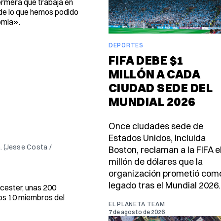
fermera que trabaja en
 de lo que hemos podido
emia».
DEPORTES
FIFA DEBE $1
MILLÓN A CADA
CIUDAD SEDE DEL
MUNDIAL 2026
Once ciudades sede de
Estados Unidos, incluida
. (Jesse Costa /
Boston, reclaman a la FIFA e
millón de dólares que la
organización prometió com
legado tras el Mundial 2026.
cester, unas 200
nos 10 miembros del
EL PLANETA TEAM
7 de agosto de 2026