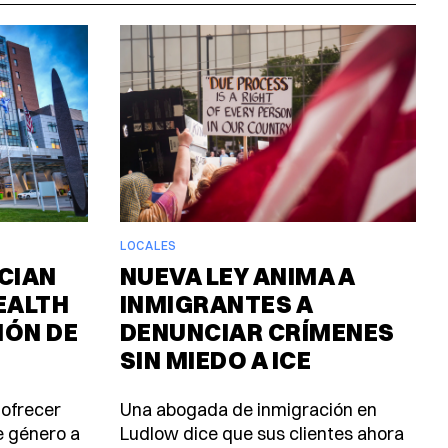
LOCALES
CIAN
NUEVA LEY ANIMA A
EALTH
INMIGRANTES A
IÓN DE
DENUNCIAR CRÍMENES
SIN MIEDO A ICE
 ofrecer
Una abogada de inmigración en
e género a
Ludlow dice que sus clientes ahora