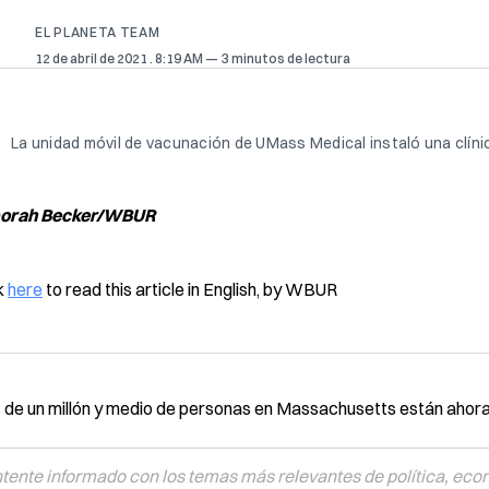
EL PLANETA TEAM
12 de abril de 2021
. 8:19 AM
3 minutos de lectura
La unidad móvil de vacunación de UMass Medical instaló una clíni
orah Becker/WBUR
k
here
to read this article in English, by WBUR
de un millón y medio de personas en Massachusetts están ahor
ente informado con los temas más relevantes de política, eco