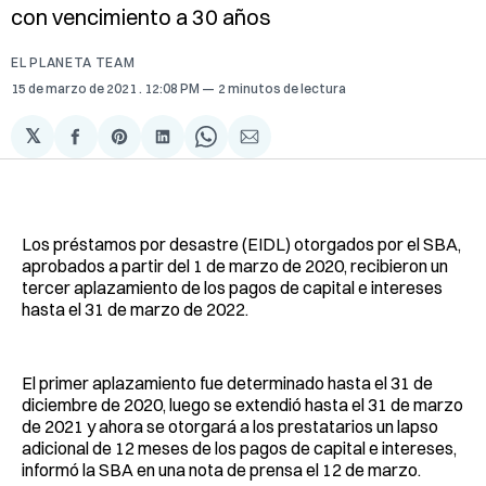
con vencimiento a 30 años
EL PLANETA TEAM
15 de marzo de 2021
. 12:08 PM
2 minutos de lectura
𝕏
Compartir
Share
Compartir
Share
Compartir
en
on
en
on
via
Facebook
Pinterest
LinkedIn
WhatsApp
Email
Los préstamos por desastre (EIDL) otorgados por el SBA,
aprobados a partir del 1 de marzo de 2020, recibieron un
tercer aplazamiento de los pagos de capital e intereses
hasta el 31 de marzo de 2022.
El primer aplazamiento fue determinado hasta el 31 de
diciembre de 2020, luego se extendió hasta el 31 de marzo
de 2021 y ahora se otorgará a los prestatarios un lapso
adicional de 12 meses de los pagos de capital e intereses,
informó la SBA en una nota de prensa el 12 de marzo.