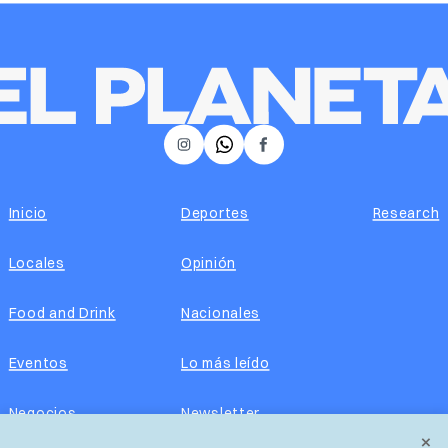
𝕏
Instagram
Facebook
Inicio
Deportes
Research
Locales
Opinión
Food and Drink
Nacionales
Eventos
Lo más leído
Negocios
Newsletter
×