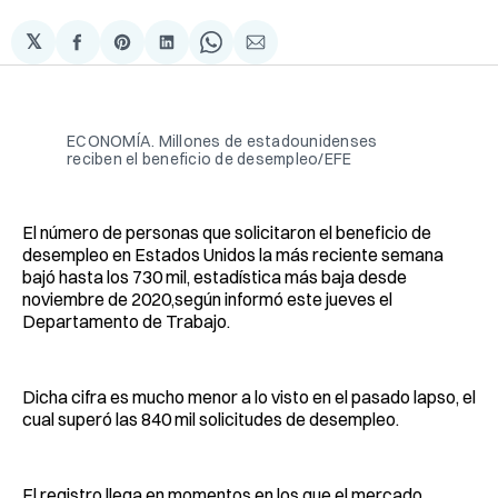
𝕏
Compartir
Share
Compartir
Share
Compartir
en
on
en
on
via
Facebook
Pinterest
LinkedIn
WhatsApp
Email
ECONOMÍA. Millones de estadounidenses
reciben el beneficio de desempleo/EFE
El número de personas que solicitaron el beneficio de
desempleo en Estados Unidos la más reciente semana
bajó hasta los 730 mil, estadística más baja desde
noviembre de 2020,según informó este jueves el
Departamento de Trabajo.
Dicha cifra es mucho menor a lo visto en el pasado lapso, el
cual superó las 840 mil solicitudes de desempleo.
El registro llega en momentos en los que el mercado