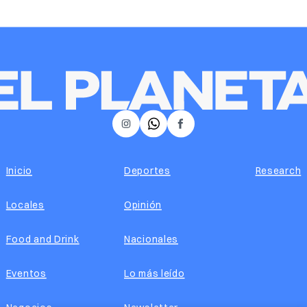
𝕏
Instagram
Facebook
Inicio
Deportes
Research
Locales
Opinión
Food and Drink
Nacionales
Eventos
Lo más leído