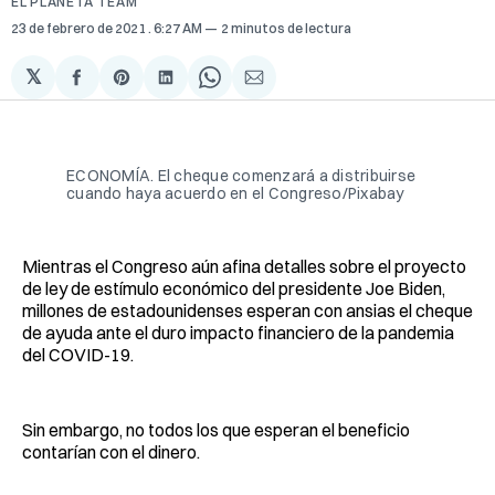
EL PLANETA TEAM
23 de febrero de 2021
. 6:27 AM
2 minutos de lectura
𝕏
Compartir
Share
Compartir
Share
Compartir
en
on
en
on
via
Facebook
Pinterest
LinkedIn
WhatsApp
Email
ECONOMÍA. El cheque comenzará a distribuirse
cuando haya acuerdo en el Congreso/Pixabay
Mientras el Congreso aún afina detalles sobre el proyecto
de ley de estímulo económico del presidente Joe Biden,
millones de estadounidenses esperan con ansias el cheque
de ayuda ante el duro impacto financiero de la pandemia
del COVID-19.
Sin embargo, no todos los que esperan el beneficio
contarían con el dinero.