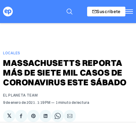
Suscríbete
LOCALES
MASSACHUSETTS REPORTA
MÁS DE SIETE MIL CASOS DE
CORONAVIRUS ESTE SÁBADO
EL PLANETA TEAM
9 de enero de 2021
. 1:19 PM
1 minuto de lectura
𝕏
Compartir
Share
Compartir
Share
Compartir
en
on
en
on
via
Facebook
Pinterest
LinkedIn
WhatsApp
Email