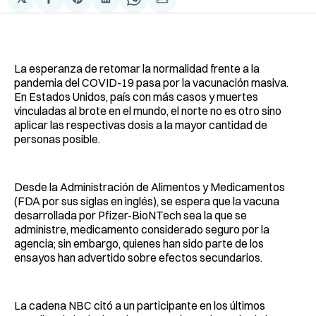
Compartir
Share
Compartir
Share
Compartir
en
on
en
on
via
Facebook
Pinterest
LinkedIn
WhatsApp
Email
La esperanza de retomar la normalidad frente a la
pandemia del COVID-19 pasa por la vacunación masiva.
En Estados Unidos, país con más casos y muertes
vinculadas al brote en el mundo, el norte no es otro sino
aplicar las respectivas dosis a la mayor cantidad de
personas posible.
Desde la Administración de Alimentos y Medicamentos
(FDA por sus siglas en inglés), se espera que la vacuna
desarrollada por Pfizer-BioNTech sea la que se
administre, medicamento considerado seguro por la
agencia; sin embargo, quienes han sido parte de los
ensayos han advertido sobre efectos secundarios.
La cadena NBC citó a un participante en los últimos