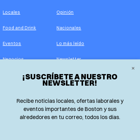
Locales
Opinión
Food and Drink
Nacionales
Eventos
Lo más leído
Negocios
Newsletter
×
Real Estate
¡SUSCRÍBETE A NUESTRO
Edición impresa
NEWSLETTER!
Historias Latinas
Acerca de nosotros
Recibe noticias locales, ofertas laborales y
Guía de Recursos
Advertise with us
eventos importantes de Boston y sus
alrededores en tu correo, todos los días.
© 2026 El Planeta | Noticias en español desde Boston,
Massachusetts