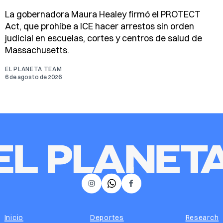
La gobernadora Maura Healey firmó el PROTECT
Act, que prohíbe a ICE hacer arrestos sin orden
judicial en escuelas, cortes y centros de salud de
Massachusetts.
EL PLANETA TEAM
6 de agosto de 2026
𝕏
Instagram
Facebook
Inicio
Deportes
Research