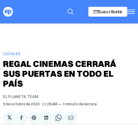
Suscríbete
LOCALES
REGAL CINEMAS CERRARÁ
SUS PUERTAS EN TODO EL
PAÍS
EL PLANETA TEAM
5 de octubre de 2020
. 11:26 AM
1 minuto de lectura
𝕏
Compartir
Share
Compartir
Share
Compartir
en
on
en
on
via
Facebook
Pinterest
LinkedIn
WhatsApp
Email