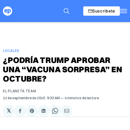
Suscríbete
LOCALES
¿PODRÍA TRUMP APROBAR
UNA “VACUNA SORPRESA” EN
OCTUBRE?
EL PLANETA TEAM
22 de septiembre de 2020
. 9:33 AM
4 minutos de lectura
𝕏
Compartir
Share
Compartir
Share
Compartir
en
on
en
on
via
Facebook
Pinterest
LinkedIn
WhatsApp
Email