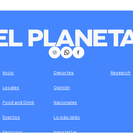
𝕏
Instagram
Facebook
Inicio
Deportes
Research
Locales
Opinión
Food and Drink
Nacionales
Eventos
Lo más leído
Negocios
Newsletter