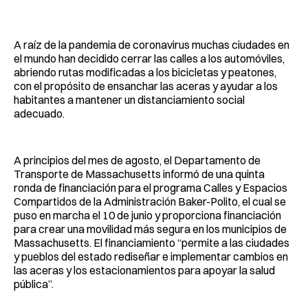
Facebook
Pinterest
LinkedIn
WhatsApp
Email
A raíz de la pandemia de coronavirus muchas ciudades en
el mundo han decidido cerrar las calles a los automóviles,
abriendo rutas modificadas a los bicicletas y peatones,
con el propósito de ensanchar las aceras y ayudar a los
habitantes a mantener un distanciamiento social
adecuado.
A principios del mes de agosto, el Departamento de
Transporte de Massachusetts informó de una quinta
ronda de financiación para el programa Calles y Espacios
Compartidos de la Administración Baker-Polito, el cual se
puso en marcha el 10 de junio y proporciona financiación
para crear una movilidad más segura en los municipios de
Massachusetts. El financiamiento “permite a las ciudades
y pueblos del estado rediseñar e implementar cambios en
las aceras y los estacionamientos para apoyar la salud
pública”.