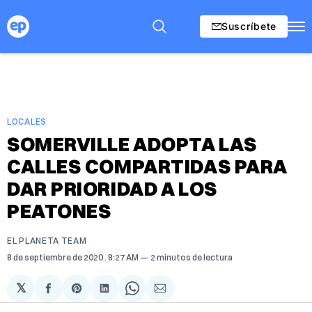
Suscríbete
LOCALES
SOMERVILLE ADOPTA LAS
CALLES COMPARTIDAS PARA
DAR PRIORIDAD A LOS
PEATONES
EL PLANETA TEAM
8 de septiembre de 2020
. 8:27 AM
2 minutos de lectura
𝕏
Compartir
Share
Compartir
Share
Compartir
en
on
en
on
via