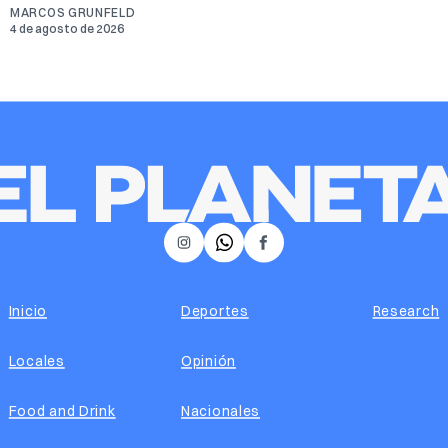
MARCOS GRUNFELD
4 de agosto de 2026
𝕏
Instagram
Facebook
Inicio
Deportes
Research
Locales
Opinión
Food and Drink
Nacionales