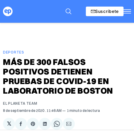
Suscríbete
DEPORTES
MÁS DE 300 FALSOS
POSITIVOS DETIENEN
PRUEBAS DE COVID-19 EN
LABORATORIO DE BOSTON
EL PLANETA TEAM
8 de septiembre de 2020
. 11:46 AM
1 minuto de lectura
𝕏
Compartir
Share
Compartir
Share
Compartir
en
on
en
on
via