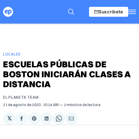
Suscríbete
LOCALES
ESCUELAS PÚBLICAS DE
BOSTON INICIARÁN CLASES A
DISTANCIA
EL PLANETA TEAM
21 de agosto de 2020
. 10:24 AM
2 minutos de lectura
𝕏
Compartir
Share
Compartir
Share
Compartir
en
on
en
on
via
Facebook
Pinterest
LinkedIn
WhatsApp
Email