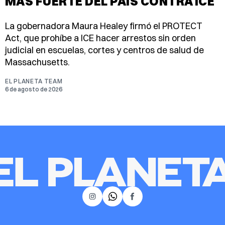
MÁS FUERTE DEL PAÍS CONTRA ICE
La gobernadora Maura Healey firmó el PROTECT
Act, que prohíbe a ICE hacer arrestos sin orden
judicial en escuelas, cortes y centros de salud de
Massachusetts.
EL PLANETA TEAM
6 de agosto de 2026
𝕏
Instagram
Facebook