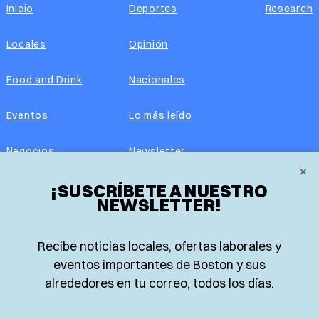
Inicio
Deportes
Research
Locales
Opinión
Food and Drink
Nacionales
Eventos
Lo más leído
Negocios
Newsletter
×
Real Estate
¡SUSCRÍBETE A NUESTRO
Edición impresa
NEWSLETTER!
Historias Latinas
Acerca de nosotros
Recibe noticias locales, ofertas laborales y
Guía de Recursos
Advertise with us
eventos importantes de Boston y sus
alrededores en tu correo, todos los días.
© 2026 El Planeta | Noticias en español desde Boston,
Massachusetts