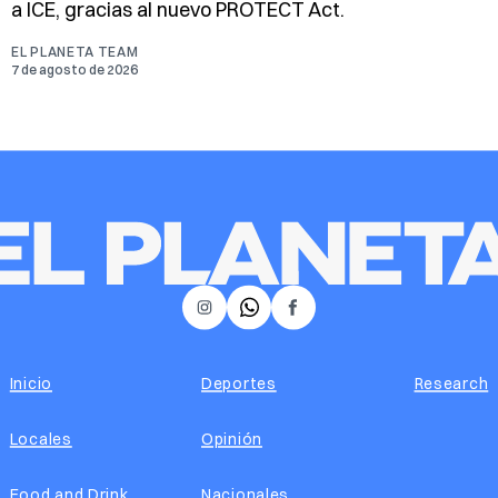
a ICE, gracias al nuevo PROTECT Act.
EL PLANETA TEAM
7 de agosto de 2026
𝕏
Instagram
Facebook
Inicio
Deportes
Research
Locales
Opinión
Food and Drink
Nacionales