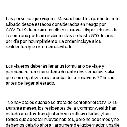
Facebook
Pinterest
LinkedIn
WhatsApp
Email
Las personas que viajen a Massachusetts a partir de este
sábado desde estados considerados en riesgo por
COVID-19 deberán cumplir con nuevas disposiciones, de
lo contrario podrían recibir multas de hasta 500 dólares
por día por incumplimiento. La orden incluye a los
residentes que retornen al estado.
Los viajeros deberán llenar un formulario de viaje y
permanecer en cuarentena durante dos semanas, salvo
que den negativo a una prueba de coronavirus 72 horas
antes de llegar al estado.
“No hay atajos cuando se trata de contener el COVID-19.
Durante meses, los residentes de la Commonwealth han
estado atentos, han ajustado sus rutinas diarias y han
tenido que adoptar nuevos hábitos, pero no podemos y no
debemos dejarlo ahora”, argumentó el gobernador Charlie