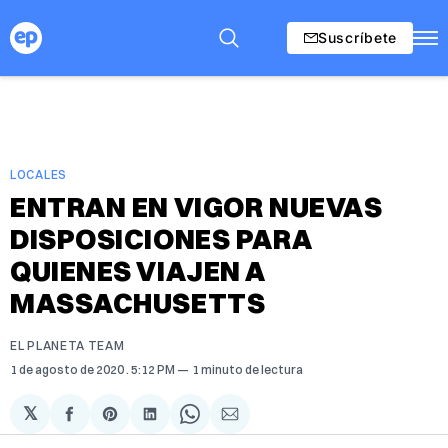
Suscríbete
LOCALES
ENTRAN EN VIGOR NUEVAS
DISPOSICIONES PARA
QUIENES VIAJEN A
MASSACHUSETTS
EL PLANETA TEAM
1 de agosto de 2020
. 5:12 PM
1 minuto de lectura
𝕏
Compartir
Share
Compartir
Share
Compartir
en
on
en
on
via