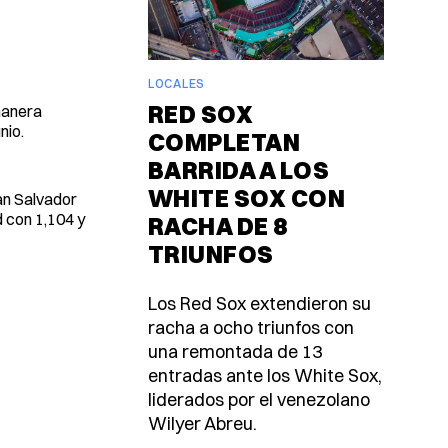
LOCALES
RED SOX
manera
nio.
COMPLETAN
BARRIDA A LOS
WHITE SOX CON
an Salvador
d con 1,104 y
RACHA DE 8
TRIUNFOS
Los Red Sox extendieron su
racha a ocho triunfos con
una remontada de 13
entradas ante los White Sox,
liderados por el venezolano
Wilyer Abreu.