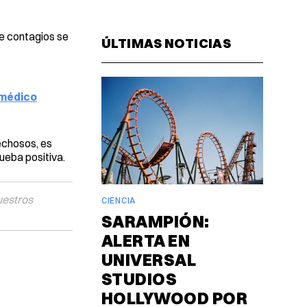
Facebook
Pinterest
LinkedIn
WhatsAp
Email
e contagios se
ÚLTIMAS NOTICIAS
 médico
echosos, es
ueba positiva.
uestros
CIENCIA
SARAMPIÓN:
ALERTA EN
UNIVERSAL
STUDIOS
HOLLYWOOD POR