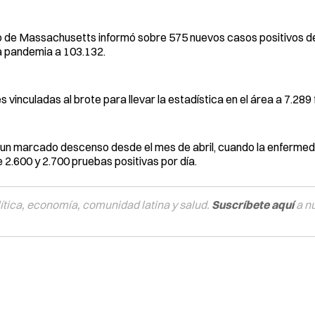
o de Massachusetts informó sobre 575 nuevos casos positivos d
 la pandemia a 103.132.
vinculadas al brote para llevar la estadística en el área a 7.289 
un marcado descenso desde el mes de abril, cuando la enfermeda
e 2.600 y 2.700 pruebas positivas por día.
tica, economía, comunidad latina y salud.
Suscríbete aquí
a n