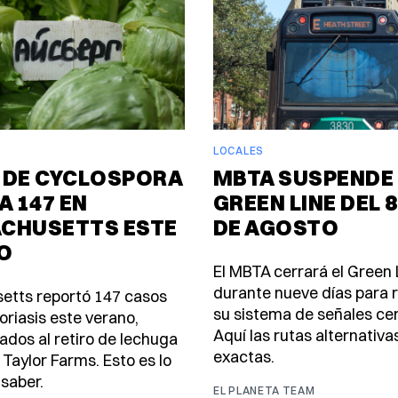
LOCALES
 DE CYCLOSPORA
MBTA SUSPENDE 
A 147 EN
GREEN LINE DEL 8
CHUSETTS ESTE
DE AGOSTO
O
El MBTA cerrará el Green 
durante nueve días para
etts reportó 147 casos
su sistema de señales ce
oriasis este verano,
Aquí las rutas alternativa
ados al retiro de lechuga
exactas.
 Taylor Farms. Esto es lo
saber.
EL PLANETA TEAM