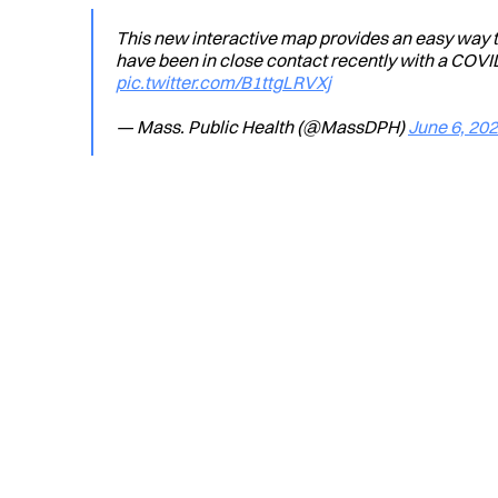
This new interactive map provides an easy way t
have been in close contact recently with a COVID
pic.twitter.com/B1ttgLRVXj
— Mass. Public Health (@MassDPH)
June 6, 20