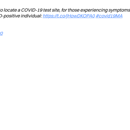
o locate a COVID-19 test site, for those experiencing symptom
-positive individual:
https://t.co/jHowDKOPA0
#covid19MA
20