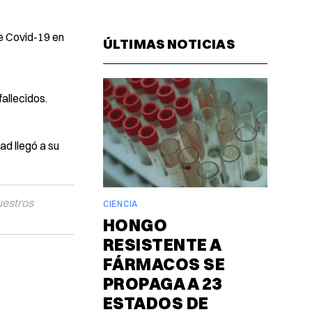
Facebook
Pinterest
LinkedIn
WhatsAp
Email
e Covid-19 en
ÚLTIMAS NOTICIAS
fallecidos.
d llegó a su
uestros
CIENCIA
HONGO
RESISTENTE A
FÁRMACOS SE
PROPAGA A 23
ESTADOS DE