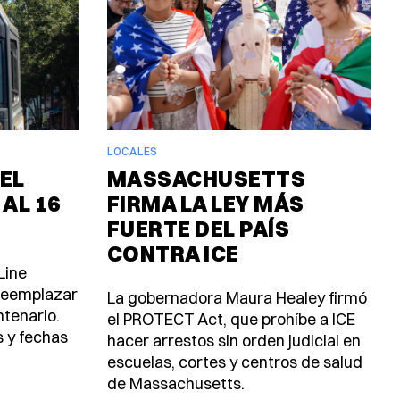
LOCALES
EL
MASSACHUSETTS
 AL 16
FIRMA LA LEY MÁS
FUERTE DEL PAÍS
CONTRA ICE
Line
 reemplazar
La gobernadora Maura Healey firmó
ntenario.
el PROTECT Act, que prohíbe a ICE
s y fechas
hacer arrestos sin orden judicial en
escuelas, cortes y centros de salud
de Massachusetts.