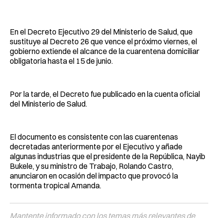
Facebook
Pinterest
LinkedIn
WhatsApp
Email
En el Decreto Ejecutivo 29 del Ministerio de Salud, que
sustituye al Decreto 26 que vence el próximo viernes, el
gobierno extiende el alcance de la cuarentena domiciliar
obligatoria hasta el 15 de junio.
Por la tarde, el Decreto fue publicado en la cuenta oficial
del Ministerio de Salud.
El documento es consistente con las cuarentenas
decretadas anteriormente por el Ejecutivo y añade
algunas industrias que el presidente de la República, Nayib
Bukele, y su ministro de Trabajo, Rolando Castro,
anunciaron en ocasión del impacto que provocó la
tormenta tropical Amanda.
Mantente informado con los temas más relevantes de