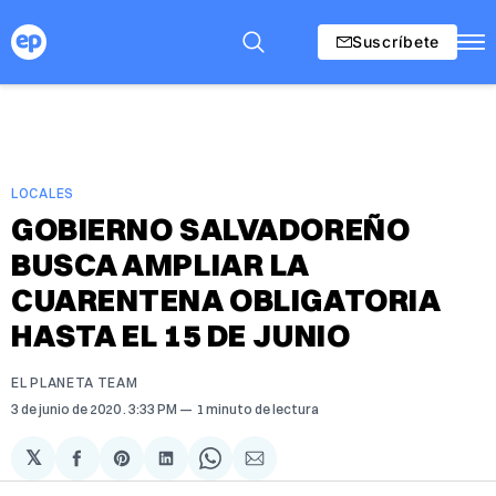
Suscríbete
LOCALES
GOBIERNO SALVADOREÑO
BUSCA AMPLIAR LA
CUARENTENA OBLIGATORIA
HASTA EL 15 DE JUNIO
EL PLANETA TEAM
3 de junio de 2020
. 3:33 PM
1 minuto de lectura
𝕏
Compartir
Share
Compartir
Share
Compartir
en
on
en
on
via